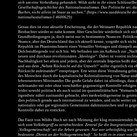
sich um eine Verheißung gehandelt. Wildt sieht in ihr einen Schlüsselbeg
Gesellschaftsgeschichte des Nationalsozialismus. Das Politische sei, da
Buches, nicht allein im Staat zu suchen.“ (https://www.sueddeutsche.de
nationalsozialismus-1.4600629)
Genau dies ist eine aktuelle Erscheinung, die der Weimarer Republik n
Beobachter wieder so nahe kommt. Aber Geschichte wiederholt sich nic
Grundbedingungen ja, doch meist nur in bestimmten Nuancen. Politikver
Nuance, aber das Deutschland das ich aktuell kenne, vergräbt sich nich
Republik im Phantomschmerz eines Versailler Vertrages und dümpelt auc
Dolchstoßlegende vor sich hin. Wir befinden uns im Aufbruch zur „Nachh
neuen und durchaus revolutionären „Ideologie“. Dabei ist vorerst nichts
Nachhaltigkeit bei allem und jedem, aber der zentrale Impetus heißt doc
und aus dem „Nehmt Rücksicht auf die Umwelt!“ sollte eigentlich ein
Rücksicht aufeinander!“ entspringen. Erst wenn diese Verzahnung geling
des Menschen durch die kapitalistische Kolonialisierung von Natur und
lebenswerteres Miteinander. Die große Gefahr dabei ist allerdings, das
aufeinander mit oder ohne verschärfter gegenseitiger Kontrolle erfolgen 
leider sowohl politisch als auch sozial im quasimilitärischen "Vormarsch
irgendwie näher zueinander gebracht, aber merkwürdigerweise in getrenn
dies politisch gerade auch international zu wenden, und nicht weiter i
nationalen oder gar regionalen Gemeinsinn dahinzusiechen und in gegen
Kontrolle dabei zu ersticken.
Das Fazit von Wildts Buch sei nach Meinung der klug rezensierenden A
sich vom Volksbegriff zu verabschieden. Zentral für die Integrationsfor
‚Volksgemeinschaft‘ sei die Arbeit gewesen: Nur wer arbeitsfähig war, h
bedeutete ‚Dienst an der Volksgemeinschaft‘. So heißt es in einer von H