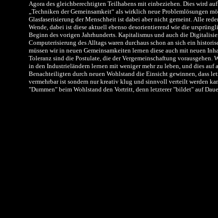
Agora des gleichberechtigten Teilhabens mit einbeziehen. Dies wird au
„Techniken der Gemeinsamkeit“ als wirklich neue Problemlösungen mög
Glasfaserisierung der Menschheit ist dabei aber nicht gemeint. Alle red
Wende, dabei ist diese aktuell ebenso desorientierend wie die ursprüngli
Beginn des vorigen Jahrhunderts. Kapitalismus und auch die Digitalisi
Computerisierung des Alltags waren durchaus schon an sich ein historisch
müssen wir in neuen Gemeinsamkeiten lernen diese auch mit neuen Inha
Toleranz sind die Postulate, die der Vergemeinschaftung vorausgehen. Wi
in den Industrieländern lernen mit weniger mehr zu leben, und dies auf 
Benachteiligten durch neuen Wohlstand die Einsicht gewinnen, dass letz
vermehrbar ist sondern nur kreativ klug und sinnvoll verteilt werden kan
"Dummen" beim Wohlstand den Vortritt, denn letzterer "bildet" auf Dauer