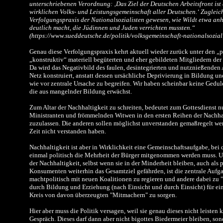
unterschriebenen Verordnung: ‚Das Ziel der Deutschen Arbeitsfront ist 
wirklichen Volks- und Leistungsgemeinschaft aller Deutschen.‘ Zugleich 
Verfolgungspraxis der Nationalsozialisten gewesen, wie Wildt etwa a
deutlich macht, die Jüdinnen und Juden verrichten mussten.“
(https://www.sueddeutsche.de/politik/volksgemeinschaft-nationalsozia
Genau diese Verfolgungspraxis kehrt aktuell wieder zurück unter den „
„konstruktiv“ materiell begüterten und eher gebildeten Mitgliedern de
Da wird das Negativbild des faulen, desintegrierten und nutznießenden 
Netz konstruiert, anstatt dessen ursächliche Deprivierung in Bildung un
wie vor zentrale Ursache zu begreifen. Wir haben scheinbar keine Gedu
die aus mangelnder Bildung erwächst.
Zum Altar der Nachhaltigkeit zu schreiten, bedeutet zum Gottesdienst nu
Ministranten und frömmelnden Witwen in den ersten Reihen der Nachha
zuzulassen. Die anderen sollen möglichst unverstanden gemaßregelt wer
Zeit nicht verstanden haben.
Nachhaltigkeit ist aber in Wirklichkeit eine Gemeinschaftsaufgabe, bei
einmal politisch die Mehrheit der Bürger mitgenommen werden muss. U
der Nachhaltigkeit, selbst wenn sie in der Minderheit bleiben, auch als 
Konsumenten weiterhin das Gesamtziel gefährden, ist die zentrale Aufg
machtpolitisch mit neuen Koalitionen zu regieren und andere dabei zu 
durch Bildung und Erziehung (nach Einsicht und durch Einsicht) für 
Kreis von davon überzeugten "Mitmachern" zu sorgen.
Hier aber muss die Politik versagen, weil sie genau dieses nicht leisten 
Gespräch. Dieses darf dann aber nicht bigottes Biedermeier bleiben, sond