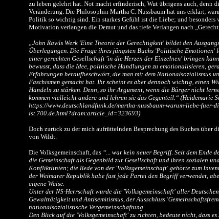
zu leben gelehrt hat. Not macht erfinderisch, Wut übrigens auch, denn d
Veränderung. Die Philosophin Martha C. Nussbaum hat uns erklärt, waru
Politik so wichtig sind. Ein starkes Gefühl ist die Liebe; und besonders 
Motivation verlangen die Demut und das tiefe Verlangen nach „Gerechti
„John Rawls Werk 'Eine Theorie der Gerechtigkeit' bildet den Ausgang
Überlegungen. Die Frage ihres jüngsten Buchs 'Politische Emotionen' la
einer gerechten Gesellschaft 'in die Herzen der Einzelnen' bringen kann
bewusst, dass die Idee, politische Handlungen zu emotionalisieren, ger
Erfahrungen heraufbeschwört, die man mit dem Nationalsozialismus u
Faschismen gemacht hat. Ihr scheint es aber dennoch wichtig, einen Wi
Handeln zu stärken. Denn, so ihr Argument, wenn die Bürger nicht lerne
kommen vielleicht andere und lehren sie das Gegenteil.“ (Heidemarie 
https://www.deutschlandfunk.de/martha-nussbaum-warum-liebe-fuer-die
ist.700.de.html?dram:article_id=323693)
Doch zurück zu der mich aufrüttelnden Besprechung des Buches über d
von Wildt.
Die Volksgemeinschaft, das
“... war kein neuer Begriff. Seit dem Ende d
die Gemeinschaft als Gegenbild zur Gesellschaft und ihren sozialen un
Konfliktlinien; die Rede von der 'Volksgemeinschaft' gehörte zum Inven
der Weimarer Republik habe fast jede Partei den Begriff verwendet, aber,
eigene Weise.
Unter der NS-Herrschaft wurde die 'Volksgemeinschaft' aller Deutschen
Gewalttätigkeit und Antisemitismus, der Ausschluss 'Gemeinschaftsfrem
nationalsozialistische Vergemeinschaftung.
Den Blick auf die 'Volksgemeinschaft' zu richten, bedeute nicht, dass es