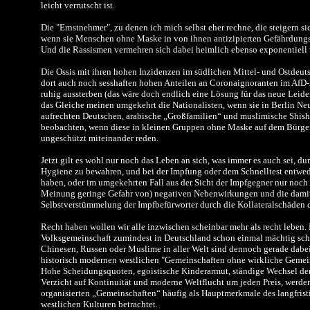
leicht verrutscht ist.
Die "Ernstnehmer", zu denen ich mich selbst eher rechne, die steigern si
wenn sie Menschen ohne Maske in von ihnen antizipierten Gefährdung
Und die Rassismen vermehren sich dabei heimlich ebenso exponentiell w
Die Ossis mit ihren hohen Inzidenzen im südlichen Mittel- und Ostdeu
dort auch noch sesshaften hohen Anteilen an Coronaignoranten im AfD-L
ruhig aussterben (das wäre doch endlich eine Lösung für das neue Leid
das Gleiche meinen umgekehrt die Nationalisten, wenn sie in Berlin Neu
aufrechten Deutschen, arabische „Großfamilien“ und muslimische Shish
beobachten, wenn diese in kleinen Gruppen ohne Maske auf dem Bürger
ungeschützt miteinander reden.
Jetzt gilt es wohl nur noch das Leben an sich, was immer es auch sei, d
Hygiene zu bewahren, und bei der Impfung oder dem Schnelltest entwed
haben, oder im umgekehrten Fall aus der Sicht der Impfgegner nur noch 
Meinung geringe Gefahr von) negativen Nebenwirkungen und die dami
Selbstverstümmelung der Impfbefürworter durch die Kollateralschäden 
Recht haben wollen wir alle inzwischen scheinbar mehr als recht leben. 
Volksgemeinschaft zumindest in Deutschland schon einmal mächtig schi
Chinesen, Russen oder Muslime in aller Welt sind dennoch gerade dabei
historisch modernen westlichen "Gemeinschaften ohne wirkliche Gemei
Hohe Scheidungsquoten, egoistische Kinderarmut, ständige Wechsel der
Verzicht auf Kontinuität und moderne Weltflucht um jeden Preis, werden
organisierten „Gemeinschaften“ häufig als Hauptmerkmale des langfris
westlichen Kulturen betrachtet.