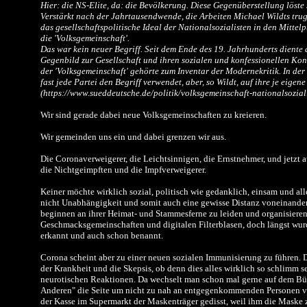
Hier: die NS-Elite, da: die Bevölkerung. Diese Gegenüberstellung löste
Verstärkt nach der Jahrtausendwende, die Arbeiten Michael Wildts trug
das gesellschaftspolitische Ideal der Nationalsozialisten in den Mitte
die 'Volksgemeinschaft'.
Das war kein neuer Begriff. Seit dem Ende des 19. Jahrhunderts diente 
Gegenbild zur Gesellschaft und ihren sozialen und konfessionellen Konf
der 'Volksgemeinschaft' gehörte zum Inventar der Modernekritik. In de
fast jede Partei den Begriff verwendet, aber, so Wildt, auf ihre je eigene
(https://www.sueddeutsche.de/politik/volksgemeinschaft-nationalsozia
Wir sind gerade dabei neue Volksgemeinschaften zu kreieren.
Wir gemeinden uns ein und dabei grenzen wir aus.
Die Coronaverweigerer, die Leichtsinnigen, die Ernstnehmer, und jetzt 
die Nichtgeimpften und die Impfverweigerer.
Keiner möchte wirklich sozial, politisch wie gedanklich, einsam und allei
nicht Unabhängigkeit und somit auch eine gewisse Distanz voneinander
beginnen an ihrer Heimat- und Stammesferne zu leiden und organisieren 
Geschmacksgemeinschaften und digitalen Filterblasen, doch längst wu
erkannt und auch schon benannt.
Corona scheint aber zu einer neuen sozialen Immunisierung zu führen. 
der Krankheit und die Skepsis, ob denn dies alles wirklich so schlimm s
neurotischen Reaktionen. Da wechselt man schon mal gerne auf dem Bür
Anderen" die Seite um nicht zu nah an entgegenkommenden Personen vo
der Kasse im Supermarkt der Maskenträger gedisst, weil ihm die Maske