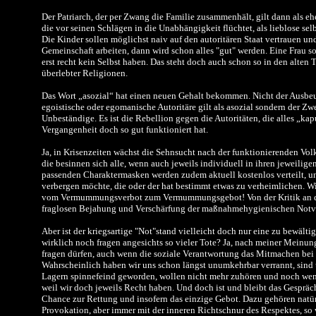
Der Patriarch, der per Zwang die Familie zusammenhält, gilt dann als ehe
die vor seinen Schlägen in die Unabhängigkeit flüchtet, als lieblose se
Die Kinder sollen möglichst naiv auf den autoritären Staat vertrauen und
Gemeinschaft arbeiten, dann wird schon alles "gut" werden. Eine Frau so
erst recht kein Selbst haben. Das steht doch auch schon so in den alten 
überlebter Religionen.
Das Wort „asozial“ hat einen neuen Gehalt bekommen. Nicht der Ausbeute
egoistische oder egomanische Autoritäre gilt als asozial sondern der Z
Unbeständige. Es ist die Rebellion gegen die Autoritäten, die alles „kap
Vergangenheit doch so gut funktioniert hat.
Ja, in Krisenzeiten wächst die Sehnsucht nach der funktionierenden Vol
die besinnen sich alle, wenn auch jeweils individuell in ihren jeweilige
passenden Charaktermasken werden zudem aktuell kostenlos verteilt, un
verbergen möchte, die oder der hat bestimmt etwas zu verheimlichen. Wi
vom Vermummungsverbot zum Vermummungsgebot! Von der Kritik an d
fraglosen Bejahung und Verschärfung der maßnahmehygienischen Not
Aber ist der kriegsartige "Not"stand vielleicht doch nur eine zu bewält
wirklich noch fragen angesichts so vieler Tote? Ja, nach meiner Meinu
fragen dürfen, auch wenn die soziale Verantwortung das Mitmachen bei
Wahrscheinlich haben wir uns schon längst unumkehrbar verrannt, sind 
Lagern spinnefeind geworden, wollen nicht mehr zuhören und noch wen
weil wir doch jeweils Recht haben. Und doch ist und bleibt das Gespräc
Chance zur Rettung und insofern das einzige Gebot. Dazu gehören natür
Provokation, aber immer mit der inneren Richtschnur des Respektes, so