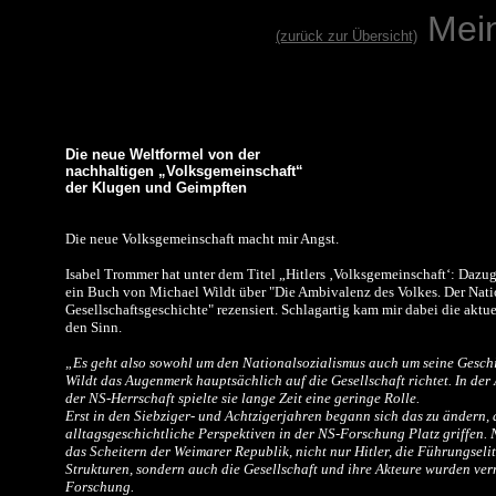
Mei
(zurück zur Übersicht)
Die neue Weltformel von der
nachhaltigen „Volksgemeinschaft“
der Klugen und Geimpften
Die neue Volksgemeinschaft macht mir Angst.
Isabel Trommer hat unter dem Titel „Hitlers ‚Volksgemeinschaft‘: Daz
ein Buch von Michael Wildt über "Die Ambivalenz des Volkes. Der Nati
Gesellschaftsgeschichte" rezensiert. Schlagartig kam mir dabei die aktu
den Sinn.
„Es geht also sowohl um den Nationalsozialismus auch um seine Gesch
Wildt das Augenmerk hauptsächlich auf die Gesellschaft richtet. In de
der NS-Herrschaft spielte sie lange Zeit eine geringe Rolle.
Erst in den Siebziger- und Achtzigerjahren begann sich das zu ändern, a
alltagsgeschichtliche Perspektiven in der NS-Forschung Platz griffen. 
das Scheitern der Weimarer Republik, nicht nur Hitler, die Führungselit
Strukturen, sondern auch die Gesellschaft und ihre Akteure wurden ve
Forschung.