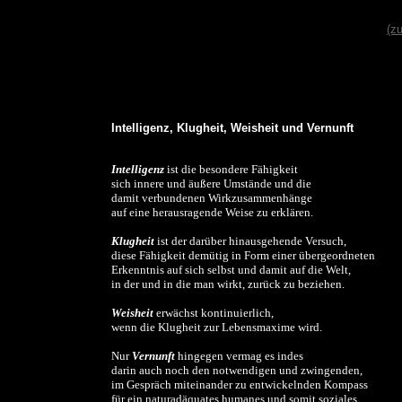
(z
Intelligenz, Klugheit, Weisheit und Vernunft
Intelligenz
ist die besondere Fähigkeit
sich innere und äußere Umstände und die
damit verbundenen Wirkzusammenhänge
auf eine herausragende Weise zu erklären.
Klugheit
ist der darüber hinausgehende Versuch,
diese Fähigkeit demütig in Form einer übergeordneten
Erkenntnis auf sich selbst und damit auf die Welt,
in der und in die man wirkt, zurück zu beziehen.
Weisheit
erwächst kontinuierlich,
wenn die Klugheit zur Lebensmaxime wird.
Nur
Vernunft
hingegen vermag es indes
darin auch noch den notwendigen und zwingenden,
im Gespräch miteinander zu entwickelnden Kompass
für ein naturadäquates humanes und somit soziales