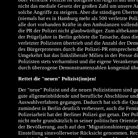
nicht das mediale Gesetz der großen Zahl um unsere 
solche Angriffe zu steigern. Aber die ständigen Übert
(niemals hat es in Hamburg mehr als 500 verletzte Poli
alle dort vorhanden Kräfte in den Ambulanzen vollend
die PR der Polizei nicht glaubwürdiger. Zum altbekan
der Prügeljahre in Berlin gehörte die Tatsache, dass die
verletzter Polizisten übertrieb und die Anzahl der De
des Bürgerprotestes durch die Polizei-PR entsprechend
Umgekehrt hat das linksliberale Milieu in der Presse d
Polizisten stets verharmlost und die eigene Verankeru
durch überzogene Demonstrantenzahlen kongenial übe
Rettet die "neuen" Polizist(inn)en!
Der "neue" Polizist und die neuen Polizistinnen sind ge
gute allgemeinbildende und berufliche Abschlüsse und 
Auswahlverfahren gegangen. Dadurch hat sich die Quali
zumindest in Berlin deutlich verbessert, auch die Femi
Polizeiarbeit hat der Berliner Polizei gut getan. Der Pol
nicht mehr grundsätzlich in seiner politischen Orient
der Bevölkerung, auch auf den "Migrationshintergrund
Einstellung sinnvollerweise Rücksicht genommen. Rec