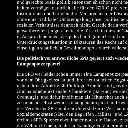
und gerechte Sozialpolitik ansonsten eh schon nicht me
halten vermögen natürlich alle für den G20-Gipfel ver
Institutionen und Parteien ihre Versprechen der Lösun
ohne eine "radikale" Umkrempelung unser politische
sozialen Verhältnisse dennoch nicht. Gerade darin ver
gewaltbereiten jungen Leute, die für sich in diesem C
in Anspruch nehmen, das jedoch mit gutem Grund nur 
Unterdrückungssituation in Diktaturen das Recht auf 
einseitigen staatlichen Gewaltmonopols durch widerstä
Die politisch verantwortliche SPD geriert sich wieder
Lampenputzerpartei
Die SPD war leider schon immer eine Lampenputzerpart
vor dem Obrigkeitsstaat und ihrer neurotischen Angst
neben ihrer Attraktivität für kluge Arbeiter und „zivil
zum Sammelpunkt analer Charaktere (S.Freud) wurde (
Ordnung!); und dafür kneift man als Mitmacher auch s
zusammen, selbst wenn es unangenehm juckt und zwickt
des Verrats der SPD an ihren Unterstützern (Wer hat un
Sozialdemokraten!) Bei den Begriffen „Militär“ und „
rechten SPD-Spießer eben immer noch die Hacken zus
die Welt nicht mehr, in der notwendige Veränderungen