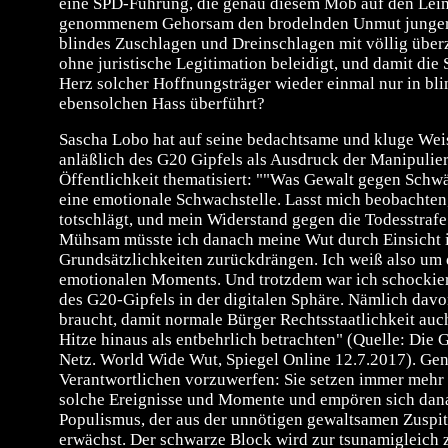
eine SPD-Führung, die genau diesem Mob auf den Leim
genommenem Gehorsam den brodelnden Unmut junge
blindes Zuschlagen und Dreinschlagen mit völlig über
ohne juristische Legitimation beleidigt, und damit die
Herz solcher Hoffnungsträger wieder einmal nur in bl
ebensolchen Hass überführt?
Sascha Lobo hat auf seine bedachtsame und kluge We
anläßlich des G20 Gipfels als Ausdruck der Manipulie
Öffentlichkeit thematisiert: ""Was Gewalt gegen Schw
eine emotionale Schwachstelle. Lasst mich beobachten
totschlägt, und mein Widerstand gegen die Todesstrafe 
Mühsam müsste ich danach meine Wut durch Einsicht 
Grundsätzlichkeiten zurückdrängen. Ich weiß also um 
emotionalen Moments. Und trotzdem war ich schockie
des G20-Gipfels in der digitalen Sphäre. Nämlich davon,
braucht, damit normale Bürger Rechtsstaatlichkeit au
Hitze hinaus als entbehrlich betrachten" (Quelle: Die
Netz. World Wide Wut, Spiegel Online 12.7.2017). Gena
Verantwortlichen vorzuwerfen: Sie setzen immer mehr
solche Ereignisse und Momente und empören sich dan
Populismus, der aus der unnötigen gewaltsamen Zuspi
erwächst. Der schwarze Block wird zur tsunamigleich 