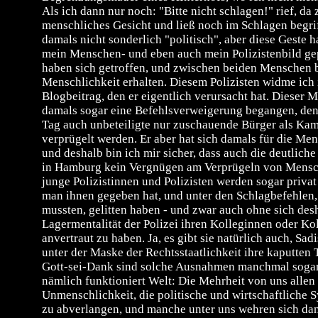
Als ich dann nur noch: "Bitte nicht schlagen!" rief, da z
menschliches Gesicht und ließ noch im Schlagen begrif
damals nicht sonderlich "politisch", aber diese Geste h
mein Menschen- und eben auch mein Polizistenbild ge
haben sich getroffen, und zwischen beiden Menschen b
Menschlichkeit erhalten. Diesem Polizisten widme ich 
Blogbeitrag, den er eigentlich verursacht hat. Dieser M
damals sogar eine Befehlsverweigerung begangen, denn
Tag auch unbeteiligte nur zuschauende Bürger als Kamp
verprügelt werden. Er aber hat sich damals für die Men
und deshalb bin ich mir sicher, dass auch die deutliche
in Hamburg kein Vergnügen am Verprügeln von Mensch
junge Polizistinnen und Polizisten werden sogar privat
man ihnen gegeben hat, und unter den Schlagbefehlen, 
mussten, gelitten haben - und zwar auch ohne sich desh
Lagermentalität der Polizei ihren Kolleginnen oder K
anvertraut zu haben. Ja, es gibt sie natürlich auch, Sadi
unter der Maske der Rechtsstaatlichkeit ihre kaputten 
Gott-sei-Dank sind solche Ausnahmen manchmal sogar 
nämlich funktioniert Welt: Die Mehrheit von uns allen 
Unmenschlichkeit, die politische und wirtschaftliche 
zu abverlangen, und manche unter uns wehren sich da