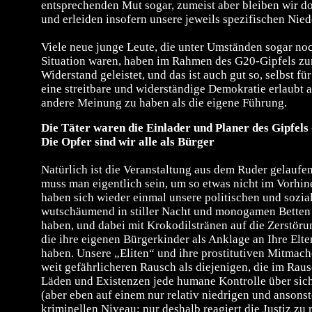
entsprechenden Mut sogar, zumeist aber bleiben wir do
und erleiden insofern unsere jeweils spezifischen Nied
Viele neue junge Leute, die unter Umständen sogar noc
Situation waren, haben im Rahmen des G20-Gipfels zu
Widerstand geleistet, und das ist auch gut so, selbst für
eine streitbare und widerständige Demokratie erlaubt a
andere Meinung zu haben als die eigene Führung.
Die Täter waren die Einlader und Planer des Gipfels 
Die Opfer sind wir alle als Bürger
Natürlich ist die Veranstaltung aus dem Ruder gelaufen
muss man eigentlich sein, um so etwas nicht im Vorhin
haben sich wieder einmal unsere politischen und sozial
wutschäumend in stiller Nacht und monogamen Betten 
haben, und dabei mit Krokodilstränen auf die Zerstör
die ihre eigenen Bürgerkinder als Anklage an Ihre Elt
haben. Unsere „Eliten“ und ihre prostitutiven Mitmach
weit gefährlicheren Rausch als diejenigen, die im Rau
Läden und Existenzen jede humane Kontrolle über sich
(aber eben auf einem nur relativ niedrigen und ansons
kriminellen Niveau; nur deshalb reagiert die Justiz zu 