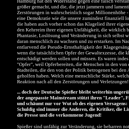
Hamburg hat den Widerstand gegen eine falsch versta
größer gemacht, und die, die jetzt jammern und lament
Zerstörungen in wahrscheinlich sogar Millionenhöhe -
eine Demokratie wie die unsere zumindest finanziell l
die haben auch vorher schon das Klagelied ihrer eige
den Kehrreim ihrer eigenen Unfähigkeit, die wirklich
Phantasie, Loslösung und Veränderung in sich selbst w
daran menschlich zu wachsen und zu erstarken. Im Nac
entlarvend die Pseudo-Ernsthaftigkeit der Klagegesän
wenn die tatsächlichen Opfer der Gewaltexzesse, die k
entschädigt werden sollen und müssen. Es waren indes 
"Opfer", weil Opferbereiten, die Menschen in den von 
Stadteilen, die den von der Politik betrogenen bei den
geholfen haben. Welch eine menschliche Stärke, welc
Reaktion nach all den Zerstörungen und Verletzungen!
... doch der Deutsche Spießer bleibt weiterhin ungerü
der angepasste Mainstream stützt ihren "Leader", 
und schäumt nur vor Wut ob des eigenen Versagens:
Schuldig sind immer die Anderen, die Kritiker, die Li
die Presse und die verkommene Jugend!
Spießer sind unfähig zur Veränderung, sie beharren no