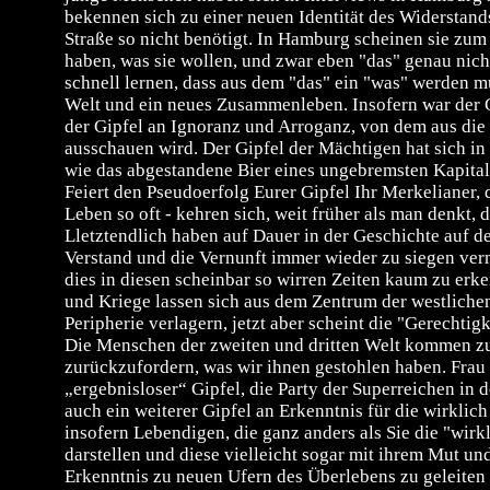
bekennen sich zu einer neuen Identität des Widerstands
Straße so nicht benötigt. In Hamburg scheinen sie zum
haben, was sie wollen, und zwar eben "das" genau nich
schnell lernen, dass aus dem "das" ein "was" werden m
Welt und ein neues Zusammenleben. Insofern war der G
der Gipfel an Ignoranz und Arroganz, von dem aus die
ausschauen wird. Der Gipfel der Mächtigen hat sich in 
wie das abgestandene Bier eines ungebremsten Kapita
Feiert den Pseudoerfolg Eurer Gipfel Ihr Merkelianer, 
Leben so oft - kehren sich, weit früher als man denkt,
Lletztendlich haben auf Dauer in der Geschichte auf 
Verstand und die Vernunft immer wieder zu siegen ve
dies in diesen scheinbar so wirren Zeiten kaum zu er
und Kriege lassen sich aus dem Zentrum der westliche
Peripherie verlagern, jetzt aber scheint die "Gerechtig
Die Menschen der zweiten und dritten Welt kommen zu
zurückzufordern, was wir ihnen gestohlen haben. Frau 
„ergebnisloser“ Gipfel, die Party der Superreichen in 
auch ein weiterer Gipfel an Erkenntnis für die wirkli
insofern Lebendigen, die ganz anders als Sie die "wirk
darstellen und diese vielleicht sogar mit ihrem Mut u
Erkenntnis zu neuen Ufern des Überlebens zu geleite