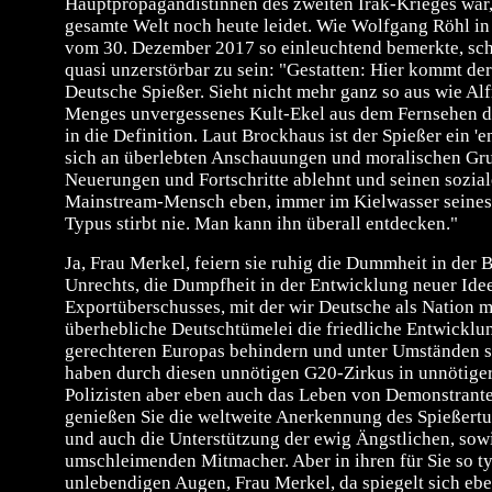
Hauptpropagandistinnen des zweiten Irak-Krieges war,
gesamte Welt noch heute leidet. Wie Wolfgang Röhl in
vom 30. Dezember 2017 so einleuchtend bemerkte, sch
quasi unzerstörbar zu sein: "Gestatten: Hier kommt de
Deutsche Spießer. Sieht nicht mehr ganz so aus wie Al
Menges unvergessenes Kult-Ekel aus dem Fernsehen de
in die Definition. Laut Brockhaus ist der Spießer ein '
sich an überlebten Anschauungen und moralischen Grun
Neuerungen und Fortschritte ablehnt und seinen soziale
Mainstream-Mensch eben, immer im Kielwasser seines
Typus stirbt nie. Man kann ihn überall entdecken."
Ja, Frau Merkel, feiern sie ruhig die Dummheit in der 
Unrechts, die Dumpfheit in der Entwicklung neuer Ide
Exportüberschusses, mit der wir Deutsche als Nation
überhebliche Deutschtümelei die friedliche Entwicklu
gerechteren Europas behindern und unter Umständen so
haben durch diesen unnötigen G20-Zirkus in unnötige
Polizisten aber eben auch das Leben von Demonstranten
genießen Sie die weltweite Anerkennung des Spießertu
und auch die Unterstützung der ewig Ängstlichen, sowi
umschleimenden Mitmacher. Aber in ihren für Sie so t
unlebendigen Augen, Frau Merkel, da spiegelt sich ebe