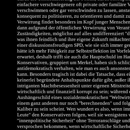
einfachere verschwiegenere oft private oder familäre 
verschwimmen oder gar verschwinden zu lassen, anstat
konsequent zu politisieren, zu orientieren und damit z
Verwirrung findet besonders im Kopf junger Menschen 
dann aufgrund der öffentlichen Verwirrung von Verant
Zuständigkeiten, möglichst auf alles undifferenziert "
was ihnen feindlich und ihre eigene Zukunft mißacht
einer diskussionsfreudigen SPD, wie sie sich immer gern
hätte ich mehr Fähigkeit zur Selbstreflektion im Vorfe
erwartet, deshalb trifft sie auch die Hauptschuld im H
Konservativen, gruppiert um Merkel, haben sich schli
antidemokratisch verhalten, wie man es auch ansonste
kann. Besonders tragisch ist dabei die Tatsache, dass 
keinerlei begründete Anhaltspunkte dafür gibt, außer i
intriganten Machtbesessenheit unter eigenen Mitstreit
wirtschaftlich und finanziell korrupt zu sein; während 
Aushängeschild eines sozialdemokratischen "Weltwirts
einem ganz anderen nur noch "berechnenden" und fol
Kaliber zu sein scheint. Wen wundert es also, wenn i
Leute" den Konservativen folgen, weil sie wenigstens
"innenpolitische Sicherheit" ohne Terroranschläge un
versprochen bekommen, wenn wirtschaftliche Sicherhei