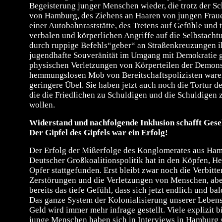
Begeisterung junger Menschen wieder, die trotz der S
von Hamburg, des Ziehens an Haaren von jungen Fraue
einer Autobahnraststätte, des Tretens auf Gefühle und 
verbalen und körperlichen Angriffe auf die Selbstach
durch ruppige Befehls“geber“ an Straßenkreuzungen i
jugendhafte Souveränität im Umgang mit Demokratie g
physischen Verletzungen von Körperteilen der Demons
hemmungslosen Mob von Bereitschaftspolizisten ware
geringere Übel. Sie haben jetzt auch noch die Tortur d
die die Friedlichen zu Schuldigen und die Schuldigen
wollen.
Widerstand und nachfolgende Inklusion schafft Gesel
Der Gipfel des Gipfels war ein Erfolg!
Der Erfolg der Mißerfolge des Konglomerates aus Ha
Deutscher Großkoalitionspolitik hat in den Köpfen, H
Opfer stattgefunden. Erst bleibt zwar noch die Verbitt
Zerstörungen und die Verletzungen von Menschen, abe
bereits das tiefe Gefühl, dass sich jetzt endlich und b
Das ganze System der Kolonialisierung unserer Leben
Geld wird immer mehr infrage gestellt. Viele explizit b
junge Menschen haben sich in Interviews in Hamburg s