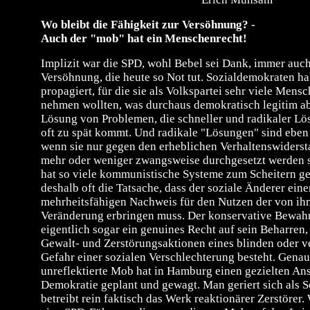
Wo bleibt die Fähigkeit zur Versöhnung? -
Auch der "mob" hat ein Menschenrecht!
Implizit war die SPD, wohl Bebel sei Dank, immer auch 
Versöhnung, die heute so Not tut. Sozialdemokraten h
propagiert, für die sie als Volkspartei sehr viele Mens
nehmen wollten, was durchaus demokratisch legitim abe
Lösung von Problemen, die schneller und radikaler L
oft zu spät kommt. Und radikale "Lösungen" sind ebe
wenn sie nur gegen den erheblichen Verhaltenswiders
mehr oder weniger zwangsweise durchgesetzt werden s
hat so viele kommunistische Systeme zum Scheitern ge
deshalb oft die Tatsache, dass der soziale Änderer ei
mehrheitsfähigen Nachweis für den Nutzen der von ih
Veränderung erbringen muss. Der konservative Bewahre
eigentlich sogar ein genuines Recht auf sein Beharren,
Gewalt- und Zerstörungsaktionen eines blinden oder 
Gefahr einer sozialen Verschlechterung besteht. Gena
unreflektierte Mob hat in Hamburg einen gezielten Ans
Demokratie geplant und gewagt. Man geriert sich als S
betreibt rein faktisch das Werk reaktionärer Zerstörer.