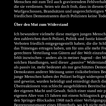
Menschen mit zum Teil auch gravierendem Fehlverhalt
die sie verdienen. Seien wir doch froh, dass in diesem
Wurfgeschossen, Brandsätzen und ungerechtfertigten
friedlichen Demonstranten durch Polizisten keine Tode
Über den Mut zum Widerstand
Ich bewundere vielmehr diese mutigen jungen Mensche
den zahlreichen durch Polizei, Politik und Justiz küns
Verboten friedlich entgegengestellt haben; die die Sch
das Tränengas ertragen haben, um für uns alle mehr Fr
gerechtere Verteilung von Gütern auf der Welt einzufo
fehlt inzwischen – anders als in meiner Jugend - der M
solchen Handlungen, weil dieser „passive“ Widerstand,
als passiv ist, mehr bedeutet als nur geschütztes Demo
Demokraten anderer Meinung unter risikobefreiten Bed
junge Menschen haben der Polizei heftigst widersproch
und geweint, wurden beleidigt und erniedrigt durch di
Überreaktionen von schlecht ausgebildeten Bereitscha
der eigenen Macht und Gewalt. Solch einer stand mir p
eigenen Alter von 15 Jahren mit einem Schlagstock geg
den Springer-Blockaden 1968 nach einer Verfolgungsj
Begrenzungsmauer eines HInterhofs, wo ich nicht mehr