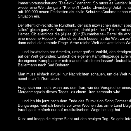
immer vorausschauend "Dialektik" genannt. So muss es werden: In
wieder eine Welt der ganz "Kleinen"! Danke Elversberg! Jetzt richt
mit 100.000 neuen Feldbetten als zivile Schutzmaßnahme schon e
Situation ein.
Der öffentlich-rechtliche Rundfunk, der sich inzwischen darauf spez
"alles" gleich ganz zu "demontieren", droht jetzt "der" Politik mit
Herbst. Ob allerdings die (A)lles (f)ür (D)ummbeutel- Partei die wirkl
eine moderne Republik, oder ob es doch besser ist die Welt zu zer"
dann dabei die zentrale Frage. Arme reiche Welt der westlichen W
... und inzwischen hat Amerika, unser großes Vorbild, den richtige
auf der Welt gefunden: Einfach die eigenen Kampfflugzeuge aufei
die eigenen Kampfpanzer miteinander kollidieren lassen! Deutschla
Ballermann nach Bad Doberan.
Man muss einfach aktuell nur Nachrichten schauen, um die Welt ne
nennt man "In"formation.
Fragt sich nur noch, wann aus dem Iran, wie der Versprecher ein
Morgenmagazin dieses Tages, zu einem Uran zerbombt wird.
... und ich bin jetzt nach dem Ende des Eurovision Song Contest d
Bungaranga, weil ich bereits vor zwei Wochen das arme Land Bulg
Israel ganz einfach nur auf musikalischem Wege besiegt hat.
Kurz und knapp die eigene Sicht auf den heuigen Tag. So geht Inf