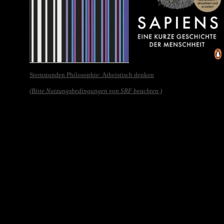
Sternstunden Philosophie: Atheistisch denken
(Bitte Nutzungsbedingungen von SRF beachten.)