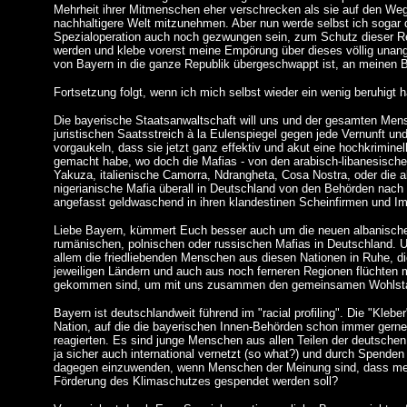
Mehrheit ihrer Mitmenschen eher verschrecken als sie auf den Weg
nachhaltigere Welt mitzunehmen. Aber nun werde selbst ich sogar 
Spezialoperation auch noch gezwungen sein, zum Schutz dieser Re
werden und klebe vorerst meine Empörung über dieses völlig una
von Bayern in die ganze Republik übergeschwappt ist, an meinen B
Fortsetzung folgt, wenn ich mich selbst wieder ein wenig beruhigt 
Die bayerische Staatsanwaltschaft will uns und der gesamten Mens
juristischen Saatsstreich à la Eulenspiegel gegen jede Vernunft u
vorgaukeln, dass sie jetzt ganz effektiv und akut eine hochkriminel
gemacht habe, wo doch die Mafias - von den arabisch-libanesische
Yakuza, italienische Camorra, Ndrangheta, Cosa Nostra, oder die 
nigerianische Mafia überall in Deutschland von den Behörden nach 
angefasst geldwaschend in ihren klandestinen Scheinfirmen und I
Liebe Bayern, kümmert Euch besser auch um die neuen albanische
rumänischen, polnischen oder russischen Mafias in Deutschland. U
allem die friedliebenden Menschen aus diesen Nationen in Ruhe, di
jeweiligen Ländern und auch aus noch ferneren Regionen flüchten 
gekommen sind, um mit uns zusammen den gemeinsamen Wohlstan
Bayern ist deutschlandweit führend im "racial profiling". Die "Klebe
Nation, auf die die bayerischen Innen-Behörden schon immer gerne
reagierten. Es sind junge Menschen aus allen Teilen der deutschen 
ja sicher auch international vernetzt (so what?) und durch Spenden f
dagegen einzuwenden, wenn Menschen der Meinung sind, dass meh
Förderung des Klimaschutzes gespendet werden soll?