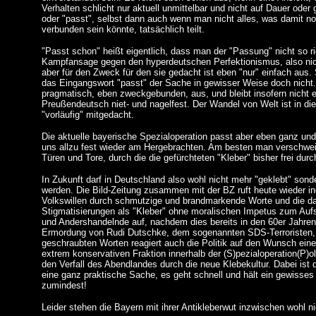
Verhalten schlicht nur aktuell unmittelbar und nicht auf Dauer ode
oder "passt", selbst dann auch wenn man nicht alles, was damit no
verbunden sein könnte, tatsächlich teilt.
"Passt schon" heißt eigentlich, dass man der "Passung" nicht so rich
Kampfansage gegen den hyperdeutschen Perfektionismus, also nicht
aber für den Zweck für den sie gedacht ist eben "nur" einfach aus.
das Eingangswort "passt" der Sache in gewisser Weise doch nicht.
pragmatisch, eben zweckgebunden, aus, und bleibt insofern nicht 
Preußendeutsch niet- und nagelfest. Der Wandel von Welt ist in die
"vorläufig" mitgedacht.
Die aktuelle bayerische Spezialoperation passt aber eben ganz und 
uns allzu fest wieder am Hergebrachten. Am besten man verschweis
Türen und Tore, durch die die gefürchteten "Kleber" bisher frei dur
In Zukunft darf in Deutschland also wohl nicht mehr "geklebt" sond
werden. Die Bild-Zeitung zusammen mit der BZ ruft heute wieder i
Volkswillen durch schmutzige und brandmarkende Worte und die d
Stigmatisierungen als "Kleber" ohne moralischen Impetus zum Au
und Andershandelnde auf, nachdem dies bereits in den 60er Jahr
Ermordung von Rudi Dutschke, dem sogenannten SDS-Terroristen, 
geschraubten Worten reagiert auch die Politik auf den Wunsch einer
extrem konservativen Fraktion innerhalb der (S)pezialoperation(P)ol
den Verfall des Abendlandes durch die neue Klebekultur. Dabei ist 
eine ganz praktische Sache, es geht schnell und hält ein gewisse
zumindest!
Leider stehen die Bayern mit ihrer Antikleberwut inzwischen wohl ni