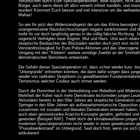
Verunsichert durch Eure Spezialoperationen, liebe Bayern, nicht au
Bürger, auch wenn diese oft allzu verwirrt irritiert handeln, und ma
wurden! Kümmert Euch besser und viel intensiver um die weltweiten
Mafias!
So wie Ihr jetzt den Widerstandsgeist der um das Klima besorgten
unangemessene Hausdurchsuchungen negativ sanktionieren und dra
treibt ihr sie doch langfristig genau in die völlig falsche Richtung.
ungerecht Verfolgten neue Ängste, Wut und Hass. Und auch relativ 
skeptische Beobachter der Blockaden werden doch jetzt erst recht d
Verständnislosigkeit für Eure Polizei-Aktionen und das überzogene
Umgang mit den "Klebern" weitere unnötige Zweifel an der Sinnhafti
demokratischen Bemühens entwickeln.
Die Gefahr dieser Spezialoperation ist, dass schon wieder kurz- bis
"Untergründe" entstehen könnten, die dann dafür sorgen dass jun
wieder von radikalen Skeptikern zu gewaltbereiten Fundamentaliste
Terrorismus welcher Couleur auch immer werden.
Durch die Dummheit in der Verteufelung von Rebellion und Widersta
Mehrheit der früher nach mehr Demokratie lechzenden jungen Leute
Aktivitäten bereits in den 50er Jahren als skeptische Generation 
Springer in den 60er Jahren als außerparlamentarische Opposition g
zusammen mit sozialen und liberalen Demokraten erneuert haben, si
auch eben geisteskranke Anarcho-Konzepte genährt, gefördert und 
geworden (Beispiel RAF). Treibt doch die klimabewußteren jungen L
modernen Spezialoperationen nicht wieder in einen gewaltsamen ge
"Pseudowiderstand" im Untergrund. Seid doch froh, wenn sie sich (vi
artikulieren!