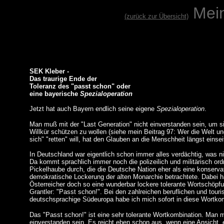
Mei
(zurück zur Übersicht)
SEK Kleber -
Das traurige Ende der
Toleranz des "passt schon" oder
eine bayerische
Spezialoperation
Jetzt hat auch Bayern endlich seine eigene
Spezialoperation
.
Man muß mit der "Last Generation" nicht einverstanden sein, um si
Willkür schützen zu wollen (siehe mein Beitrag 97: Wer die Welt u
sich" "retten" will, hat den Glauben an die Menschheit längst einse
In Deutschland war eigentlich schon immer alles verdächtig, was n
Da kommt sprachlich immer noch die polizeilich und militärisch or
Pickelhaube durch, die die Deutsche Nation eher als eine konserv
demokratische Lockerung der alten Monarchie betrachtete. Dabei h
Österreicher doch so eine wunderbar lockere tolerante Wortschöpfu
Grantler: "Passt schon!". Bei den zahlreichen beruflichen und touri
deutschsprachige Südeuropa habe ich mich sofort in diese Wortkomb
Das "Passt schon!" ist eine sehr tolerante Wortkombination. Man m
einverstanden sein. Es reicht eben schon aus, wenn eine Ansicht, 