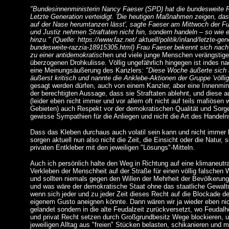
"Bundesinnenministerin Nancy Faeser (SPD) hat die bundesweite 
Letzte Generation verteidigt. 'Die heutigen Maßnahmen zeigen, das
auf der Nase herumtanzen lässt', sagte Faeser am Mittwoch der Fu
und Justiz nehmen Straftaten nicht hin, sondern handeln – so wie es i
hinzu." (Quelle: https://www.faz.net/ aktuell/politik/inland/letzte-gen
bundesweite-razzia-18915305.html) Frau Faeser bekennt sich nach
zu einer antidemokratisc
hen und viele junge Menschen verängstigen
überzogenen Drohkulisse. Völlig ungefährlich hingegen ist indes 
eine Meinungsäußerung des Kanzlers:
"Diese Woche äußerte sich 
äußerst kritisch und nannte die Anklebe-Aktionen der Gruppe 'völlig
gesagt werden dürfen, auch von einem Kanzler, aber eine Innenmini
der berechtigten Aussage, dass sie Straftaten ablehnt, und diese 
(leider eben nicht immer und vor allem oft nicht auf teils mafiösen 
Gebieten) auch Respekt vor der demokratischen Qualität und Sorg
gewisse Sympathien für die Anliegen und nicht die Art des Handelns
Dass das Kleben durchaus auch volatil sein kann und nicht immer h
sorgen aktuell nun also nicht die Zeit, die Einsicht oder die Natur, 
privaten Entkleber mit den jeweiligen "Lösungs"-Mitteln.
Auch ich persönlich halte den Weg in Richtung auf eine klimaneutr
Verkleben der Menschheit auf der Straße für einen völlig falsche
und sollten niemals gegen den Willen der Mehrheit der Bevölkerun
und was wäre der demokratische Staat ohne das staatliche Gewalt
wenn sich jeder und zu jeder Zeit dieses Recht auf die Blockade d
eigenem Gusto aneignen könnte. Dann wären wir ja wieder eben nic
gelandet sondern in die alte Feudalzeit zurückversetzt, wo Feudalher
und privat Recht setzen durch Großgrundbesitz Wege blockieren, 
jeweiligen Alltag aus "freien" Stücken belasten, schikanieren und 