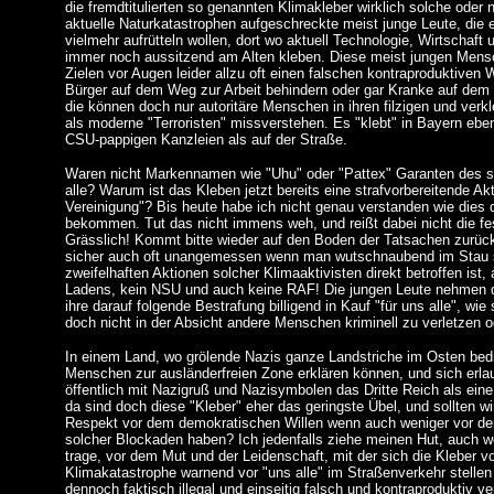
die fremdtitulierten so genannten Klimakleber wirklich solche oder 
aktuelle Naturkatastrophen aufgeschreckte meist junge Leute, die 
vielmehr aufrütteln wollen, dort wo aktuell Technologie, Wirtschaft un
immer noch aussitzend am Alten kleben. Diese meist jungen Mensch
Zielen vor Augen leider allzu oft einen falschen kontraproduktive
Bürger auf dem Weg zur Arbeit behindern oder gar Kranke auf dem 
die können doch nur autoritäre Menschen in ihren filzigen und ver
als moderne "Terroristen" missverstehen. Es "klebt" in Bayern eb
CSU-pappigen Kanzleien als auf der Straße.
Waren nicht Markennamen wie "Uhu" oder "Pattex" Garanten des sc
alle? Warum ist das Kleben jetzt bereits eine strafvorbereitende Akt
Vereinigung"? Bis heute habe ich nicht genau verstanden wie dies 
bekommen. Tut das nicht immens weh, und reißt dabei nicht die fe
Grässlich! Kommt bitte wieder auf den Boden der Tatsachen zurüc
sicher auch oft unangemessen wenn man wutschnaubend im Stau s
zweifelhaften Aktionen solcher Klimaaktivisten direkt betroffen ist,
Ladens, kein NSU und auch keine RAF! Die jungen Leute nehmen 
ihre darauf folgende Bestrafung billigend in Kauf "für uns alle", wie
doch nicht in der Absicht andere Menschen kriminell zu verletzen 
In einem Land, wo grölende Nazis ganze Landstriche im Osten bedroh
Menschen zur ausländerfreien Zone erklären können, und sich erl
öffentlich mit Nazigruß und Nazisymbolen das Dritte Reich als eine
da sind doch diese "Kleber" eher das geringste Übel, und sollten wi
Respekt vor dem demokratischen Willen wenn auch weniger vor d
solcher Blockaden haben? Ich jedenfalls ziehe meinen Hut, auch w
trage, vor dem Mut und der Leidenschaft, mit der sich die Kleber v
Klimakatastrophe warnend vor "uns alle" im Straßenverkehr stellen
dennoch faktisch illegal und einseitig falsch und kontraproduktiv ve