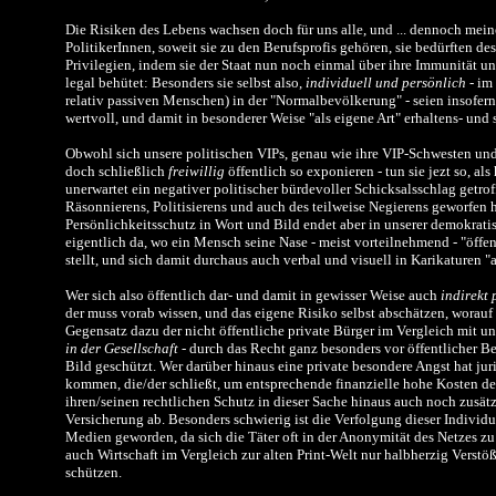
Die Risiken des Lebens wachsen doch für uns alle, und ... dennoch mein
PolitikerInnen, soweit sie zu den Berufsprofis gehören, sie bedürften de
Privilegien, indem sie der Staat nun noch einmal über ihre Immunität 
legal behütet:
Besonders sie selbst also,
individuell und persönlich
- im 
relativ passiven Menschen) in der "Normalbevölkerung" - seien insofer
wertvoll, und damit in besonderer Weise "als eigene Art" erhaltens- und
Obwohl sich unsere politischen VIPs, genau wie ihre VIP-Schwesten und 
doch schließlich
freiwillig
öffentlich so exponieren
-
tun sie jezt so, a
unerwartet ein negativer politischer bürdevoller Schicksalsschlag getroff
Räsonnierens, Politisierens und auch des teilweise Negierens geworfen 
Persönlichkeitsschutz in Wort und Bild endet aber in unserer demokrat
eigentlich da, wo ein Mensch seine Nase - meist vorteilnehmend - "öffen
stellt, und sich damit durchaus auch verbal und visuell in Karikaturen "
Wer sich also öffentlich dar- und damit in gewisser Weise auch
indirekt 
der muss vorab wissen, und das eigene Risiko selbst abschätzen, worauf s
Gegensatz dazu der nicht öffentliche private Bürger im Vergleich mit u
in der Gesellschaft -
durch das Recht ganz besonders vor öffentlicher 
Bild geschützt. Wer darüber hinaus eine private besondere Angst hat juri
kommen, die/der schließt, um entsprechende finanzielle hohe Kosten d
ihren/seinen rechtlichen Schutz in dieser Sache hinaus auch noch zusätz
Versicherung ab. Besonders schwierig ist die Verfolgung dieser Individ
Medien geworden, da sich die Täter oft in der Anonymität des Netzes z
auch Wirtschaft im Vergleich zur alten Print-Welt nur halbherzig Verstö
schützen.