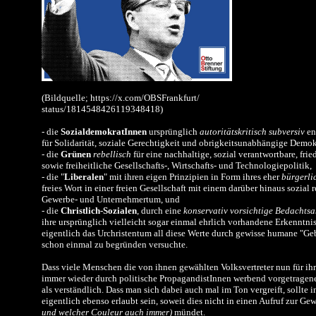
(Bildquelle; https://x.com/OBSFrankfurt/
status/1814548426119348418)
- die
SozialdemokratInnen
ursprünglich
autoritätskritisch subversiv
en
für Solidarität, soziale Gerechtigkeit und obrigkeitsunabhängige Demok
-
die
Grünen
rebellisch
für eine nachhaltige, sozial verantwortbare,
frie
sowie freiheitliche Gesellschafts-, Wirtschafts- und Technologiepolitik,
- die "
Liberalen
" mit ihren eigen Prinzipien in Form ihres eher
bürgerli
freies Wort in einer freien Gesellschaft mit einem darüber hinaus sozial
Gewerbe- und Unternehmertum, und
- die
Christlich-Sozialen
, durch eine
konservativ vorsichtige Bedachtsa
ihre ursprünglich vielleicht sogar einmal ehrlich vorhandene Erkenntnis
eigentlich das Urchristentum all diese Werte durch gewisse humane "Ge
schon einmal zu begründen versuchte.
Dass viele Menschen die von ihnen gewählten Volksvertreter nun für i
immer wieder durch politische PropagandistInnen werbend vorgetragene
als verständlich. Dass man sich dabei auch mal im Ton vergreift, sollte 
eigentlich ebenso erlaubt sein, soweit dies nicht in einen Aufruf zur Ge
und welcher Couleur auch immer)
mündet.