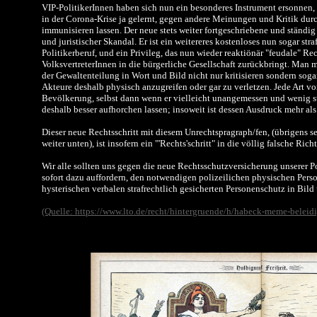
VIP-PolitikerInnen haben sich nun ein besonderes Instrument ersonnen, 
in der Corona-Krise ja gelernt, gegen andere Meinungen und Kritik du
immunisieren lassen. Der neue stets weiter fortgeschriebene und ständig 
und juristischer Skandal. Er ist ein weitereres kostenloses nun sogar str
Politikerberuf, und ein Privileg, das nun wieder reaktiönär "feudale" Re
VolksvertreterInnen in die bürgerliche Gesellschaft zurückbringt. Man m
der Gewaltenteilung in Wort und Bild nicht nur kritisieren sondern sog
Akteure deshalb physisch anzugreifen oder gar zu verletzen. Jede Art von
Bevölkerung, selbst dann wenn er vielleicht unangemessen und wenig stil
deshalb besser aufhorchen lassen; insoweit ist dessen Ausdruck mehr als
Dieser neue Rechtsschritt mit diesem Unrechtspragraph/fen, (übrigens seh
weiter unten), ist insofern ein "'Rechts'schritt" in die völlig falsche Rich
Wir alle sollten uns gegen die neue Rechtsschutzversicherung unserer 
sofort dazu auffordern, den notwendigen polizeilichen physischen Pers
hysterischen verbalen strafrechtlich gesicherten Personenschutz in Bild
(Quelle: https://www.lto.de/recht/hintergruende/h/habeck-meme-beleid