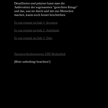
Detaillierter und präziser kann man die
Ambivalenz der sogenannten "gerechten Kriege"
und das, was sie durch und mit uns Menschen
machen, kaum noch besser beschreiben.
Es war einmal im Irak 1: Invasion
Es war einmal im Irak 2: Aufstände
Es war einmal im Irak 3: Erbe
Nutzungsbedingungen ZDF Mediathek
(Bitte unbedingt beachten!)