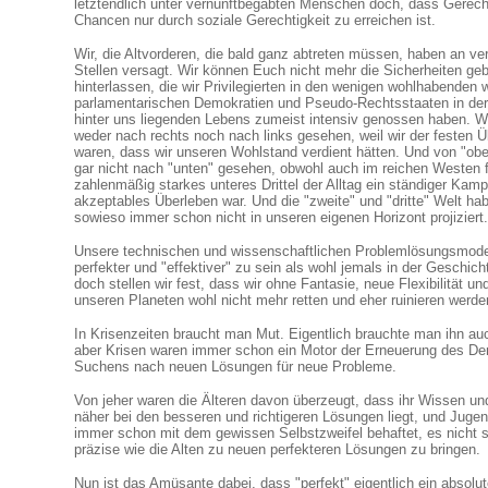
letztendlich unter vernunftbegabten Menschen doch, dass Gerecht
Chancen nur durch soziale Gerechtigkeit zu erreichen ist.
Wir, die Altvorderen, die bald ganz abtreten müssen, haben an v
Stellen versagt. Wir können Euch nicht mehr die Sicherheiten ge
hinterlassen, die wir Privilegierten in den wenigen wohlhabenden 
parlamentarischen Demokratien und Pseudo-Rechtsstaaten in de
hinter uns liegenden Lebens zumeist intensiv genossen haben. Wi
weder nach rechts noch nach links gesehen, weil wir der festen 
waren, dass wir unseren Wohlstand verdient hätten. Und von "ob
gar nicht nach "unten" gesehen, obwohl auch im reichen Westen f
zahlenmäßig starkes unteres Drittel der Alltag ein ständiger Kampf
akzeptables Überleben war. Und die "zweite" und "dritte" Welt hab
sowieso immer schon nicht in unseren eigenen Horizont projiziert.
Unsere technischen und wissenschaftlichen Problemlösungsmode
perfekter und "effektiver" zu sein als wohl jemals in der Geschich
doch stellen wir fest, dass wir ohne Fantasie, neue Flexibilität u
unseren Planeten wohl nicht mehr retten und eher ruinieren werde
In Krisenzeiten braucht man Mut. Eigentlich brauchte man ihn au
aber Krisen waren immer schon ein Motor der Erneuerung des D
Suchens nach neuen Lösungen für neue Probleme.
Von jeher waren die Älteren davon überzeugt, dass ihr Wissen un
näher bei den besseren und richtigeren Lösungen liegt, und Juge
immer schon mit dem gewissen Selbstzweifel behaftet, es nicht s
präzise wie die Alten zu neuen perfekteren Lösungen zu bringen.
Nun ist das Amüsante dabei, dass "perfekt" eigentlich ein absolute