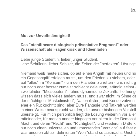
(z
Mut zur Unvollständigkeit!
Das "nichtlineare dialogisch präsentative Fragment" oder
Wissenschaft als Fragenkiosk und Ideenladen
Liebe junge Studentin, lieber junger Student,
liebe Schülerin, lieber Schüler, die Zeiten der "perfekten" Lösunge
Niemand weiß heute sicher, ob auf einen Angriff mit neuen und 
ein Gegenangriff erfolgen muss, um den Frieden zu sichern, oder 
auf "alles" im "Konsum" - um den Planeten zu retten - uns nicht g
nur noch oder besser zumeist schlecht gelaunten, ständig selbst 
zweifelnden "Miesepetern" - ohne dynamische Zukunfts-Hoffnung
wissen dass sich vieles ändern muss, und zwar nicht im Sinne d
der mächtigen "Maskulinisten", Nationalisten, und Konservativen,
eher ein Rückschritt sind, aber Eure Fantasie und Tatkraft werden
in einer Weise beansprucht werden, die unsere bisherigen Vorste
übersteigt. Für mich persönlich liegt die Lösung weiterhin vor al
miteinander, für manch andere hingegen vor allem in der Demonst
Macht und deren "Recht" und "Richtigkeit", und wiederum Dritte 
nur noch einen universellen und umassenden "Verzicht" auf fast al
was unseren aktuell definierten "Wohl"stand so ausmacht. Unstritt