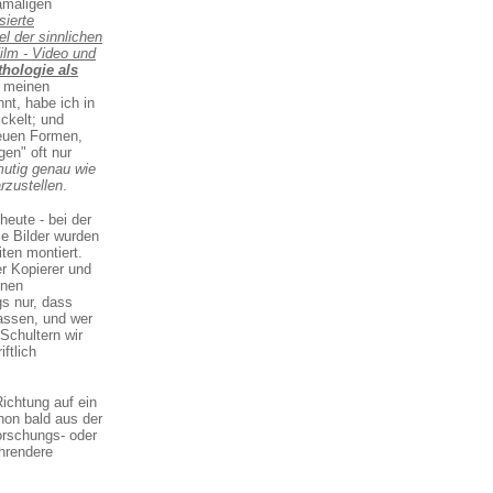
amaligen
ierte
el der sinnlichen
ilm - Video und
thologie als
er meinen
nt, habe ich in
ckelt; und
euen Formen,
gen" oft nur
utig genau wie
rzustellen
.
eute - bei der
ie Bilder wurden
ten montiert.
r Kopierer und
inen
gs nur, dass
assen, und wer
Schultern wir
ftlich
Richtung auf ein
hon bald aus der
orschungs- oder
ührendere