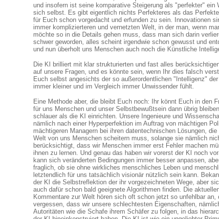
und insofern ist seine komparative Steigerung als "perfekter" ein
sich selbst. Es gibt eigentlich nichts Perfekteres als das Perfekte
für Euch schon vorgedacht und erfunden zu sein. Innovationen sin
immer komplizierteren und vernetzten Welt, in der man, wenn ma
möchte so in die Details gehen muss, dass man sich darin verlie
schwer geworden, alles scheint irgendwie schon gewusst und ent
und nun überholt uns Menschen auch noch die Künstliche Intellig
Die KI brilliert mit klar strukturierten und fast alles berücksichti
auf unsere Fragen, und es könnte sein, wenn Ihr dies falsch verst
Euch selbst angesichts der so außerordentlichen "Intelligenz" der
immer kleiner und im Vergleich immer Unwissender fühlt.
Eine Methode aber, die bleibt Euch noch: Ihr könnt Euch in den 
für uns Menschen und unser Selbstbewußtsein dann übrig bleiben
schlauer als die KI einrichten. Unsere Ingenieure und Wissenschaf
nämlich nach einer Hyperperfektion im Auftrag von mächtigen Pol
mächtigeren Managern bei ihren datentechnischen Lösungen, die 
Welt von uns Menschen scheitern muss, solange sie nämlich nic
berücksichtigt, dass wir Menschen immer erst Fehler machen m
ihnen zu lernen. Und genau das haben wir vorerst der KI noch vor
kann sich veränderten Bedingungen immer besser anpassen, aber
fraglich, ob sie ohne wirkliches menschliches Leben und menschl
letztendlich für uns tatsächlich visionär nützlich sein kann. Beka
der KI die Selbstreflektion der ihr vorgezeichneten Wege, aber si
auch dafür schon bald geeignete Algorithmen finden. Die aktuellen
Kommentare zur Welt hören sich oft schon jetzt so unfehlbar an, 
vergessen, dass wir unsere schlechtesten Eigenschaften, nämlic
Autoritäten wie die Schafe ihrem Schäfer zu folgen, in das hiera
der KI hineinkonstruiert haben. Die KI ist wie ein ungeliebter Prim