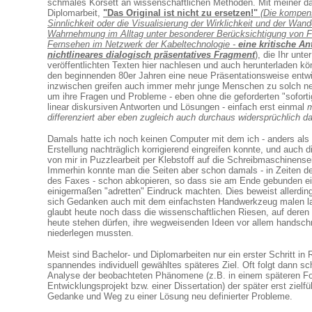
schmales Korsett an wissenschaftlichen Methoden. Mit meiner d
Diplomarbeit,
"Das Original ist nicht zu ersetzen!"
(Die kompens
Sinnlichkeit oder die Visualisierung der Wirklichkeit und der Wand
Wahrnehmung im Alltag unter besonderer Berücksichtigung von F
Fernsehen im Netzwerk der Kabeltechnologie -
eine kritische An
nichtlineares dialogisch präsentatives Fragment
)
, die Ihr unt
veröffentlichten Texten hier nachlesen und auch herunterladen kön
den beginnenden 80er Jahren eine neue Präsentationsweise entwi
inzwischen greifen auch immer mehr junge Menschen zu solch n
um ihre Fragen und Probleme - eben ohne die geforderten "soforti
linear diskursiven Antworten und Lösungen - einfach erst einmal
m
differenziert aber eben zugleich auch durchaus widersprüchlich da
Damals hatte ich noch keinen Computer mit dem ich - anders als h
Erstellung nachträglich korrigierend eingreifen konnte, und auch d
von mir in Puzzlearbeit per Klebstoff auf die Schreibmaschinensei
Immerhin konnte man die Seiten aber schon damals - in Zeiten de
des Faxes - schon abkopieren, so dass sie am Ende gebunden e
einigermaßen "adretten" Eindruck machten. Dies beweist allerdin
sich Gedanken auch mit dem einfachsten Handwerkzeug malen l
glaubt heute noch dass die wissenschaftlichen Riesen, auf deren 
heute stehen dürfen, ihre wegweisenden Ideen vor allem handschri
niederlegen mussten.
Meist sind Bachelor- und Diplomarbeiten nur ein erster Schritt in 
spannendes individuell gewähltes späteres Ziel. Oft folgt dann sc
Analyse der beobachteten Phänomene (z.B. in einem späteren F
Entwicklungsprojekt bzw. einer Dissertation) der später erst zielf
Gedanke und Weg zu einer Lösung neu definierter Probleme.