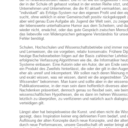
der in der Schule oft gehasst vorlaut in der ersten Reihe sitzt, und
Unternehmen und Unternehmer, die die KI aktuell vermarkten, aso
"individuell" als Erfolgs-System nur den eigenen Profit und den e
sucht, ohne wirklich in einer Gemeinschaft positiv rückgekoppelt 
aber wird genau Eure Aufgabe als Jugend der Welt sein, zu zeige
der lebenswerte unterhaltsame Humor aus dem Scheitern, und d
wieder nicht, erwächst, oder das gute Gespräch zwischen Mens
das liebevolle von Widersprüchen getragene Verständnis für unser
Fehler benötigt.
Schulen, Hochschulen und Wissenschaftsbetriebe sind immer noc
und Lernweisen, die sie vorgeben, relativ konservativ. Frühere Di
heutige Bachelorarbeiten folgen auf der Basis zahlreicher Lehrbüc
erfolgreiche Verfassung Algorithmen wie die, die Informatiker heut
Systeme einbauen. Eine Autorin oder ein Autor, der am Ende sei
ein Produkt des Zweifels hinterlässt, die oder der gilt in den Augen
eher als unreif und inkompetent. Wir sollen nach deren Meinung 
und exakt wissen, was wir wissen, damit wir die angestrebten
"Ze
Wissenden"
bekommen. Man kann und sollte aber in der wissensc
Publikationsweise, in der man sein dann hoffentlich diverses abe
Nachdenken präsentiert, dennoch genau so flexibel sein, wie beim
wissenschaftlichen Hypothesen, die es dann im hehren Wissensch
letztlich zu überprüfen, zu verifizieren und natürlich auch dialogis
verteidigen gilt.
Längst aber hat beispielsweise die Kunst. und eben nicht die Wi
gezeigt, dass Inspiration keiner eng definierten Form bedarf, und 
Auflösung der alten Konzepte durch neue Konzepte, und der alt
durch neue Performances, unsere Gesellschaft oft weiter bringt al