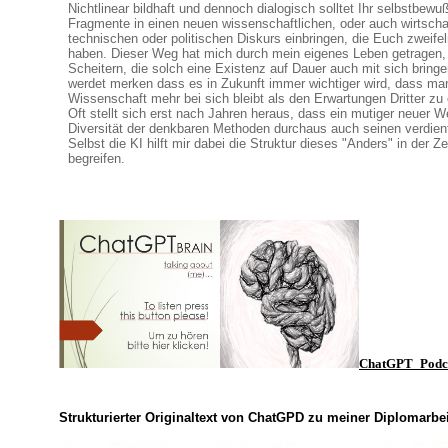
Nichtlinear bildhaft und dennoch dialogisch solltet Ihr selbstbewu
Fragmente in einen neuen wissenschaftlichen, oder auch wirtschaf
technischen oder politischen Diskurs einbringen, die Euch zweif
haben. Dieser Weg hat mich durch mein eigenes Leben getragen, 
Scheitern, die solch eine Existenz auf Dauer auch mit sich bringe
werdet merken dass es in Zukunft immer wichtiger wird, dass man
Wissenschaft mehr bei sich bleibt als den Erwartungen Dritter zu
Oft stellt sich erst nach Jahren heraus, dass ein mutiger neuer W
Diversität der denkbaren Methoden durchaus auch seinen verdient
Selbst die KI hilft mir dabei die Struktur dieses "Anders" in der Ze
begreifen.
ChatGPT_Podc
Strukturierter Originaltext von ChatGPD zu meiner Diplomarbei