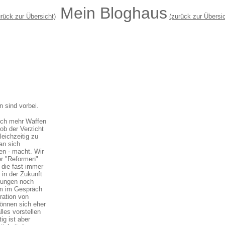
Mein Bloghaus
urück zur Übersicht)
(zu
r
ück zur Übersic
n sind vorbei.
noch mehr Waffen
ob der Verzicht
leichzeitig zu
an sich
en - macht. Wir
er "Reformen"
 die fast immer
 in der Zukunft
llungen noch
lem im Gespräch
ration von
können sich eher
les vorstellen
ig ist aber