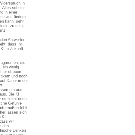
 Widerspruch in
. Alles scheint
d in einer
n etwas ändern
ren kann, sehr
deckt zu sein;
enz.
genden Antworten
eht, dass Ihr
 KI in Zukunft
Fragmenten, die
, ein wenig
tler streben
itikern und noch
auf Dauer in der
ht
üssen um aus
aus. Die KI
 es bleibt doch
iche Gefühle
nntermaßen fehlt
cher lassen sich
 KI-
dass wir
h den
rchische Denken
us inter pares,