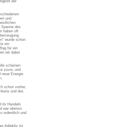
igkeit der
erschiedenen
ben und
westlichen
r Spanne des
r haben oft
Überzeugung
en" wurde schon
ür ein
tag für ein
en wir dabei
lle scheinen
te zuvor, und
nd neue Energie
n.
ch schon vorher,
enkens und des
d ihr Handeln
nd war ebenso
o ordentlich und
s Adjektiv ist,