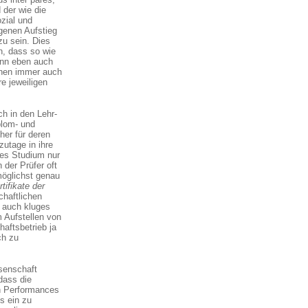
 der wie die
zial und
igenen Aufstieg
zu sein. Dies
n, dass so wie
ann eben auch
chen immer auch
e jeweiligen
h in den Lehr-
plom- und
her für deren
zutage in ihre
nes Studium nur
 der Prüfer oft
möglichst genau
rtifikate der
haftlichen
r auch kluges
 Aufstellen von
aftsbetrieb ja
ch zu
ssenschaft
dass die
en Performances
s ein zu