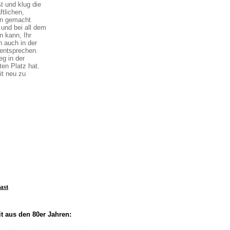
ßt und klug die
tlichen,
eln gemacht
und bei all dem
n kann, Ihr
 auch in der
 entsprechen.
eg in der
en Platz hat.
it neu zu
ast
t aus den 80er Jahren: