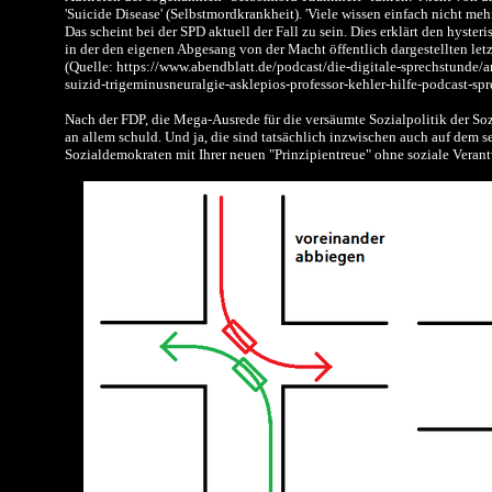
'Suicide Disease' (Selbstmordkrankheit). 'Viele wissen einfach nicht mehr
Das scheint bei der SPD aktuell der Fall zu sein. Dies erklärt den hyster
in der den eigenen Abgesang von der Macht öffentlich dargestellten letz
(Quelle: https://www.abendblatt.de/podcast/die-digitale-sprechstunde/
suizid-trigeminusneuralgie-asklepios-professor-kehler-hilfe-podcast-sp
Nach der FDP, die Mega-Ausrede für die versäumte Sozialpolitik der So
an allem schuld. Und ja, die sind tatsächlich inzwischen auch auf dem s
Sozialdemokraten mit Ihrer neuen "Prinzipientreue" ohne soziale Veran