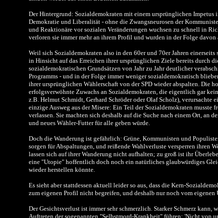
Der Hintergrund: Sozialdemokraten mit einem ursprünglichen Impetus in
Demokratie und Liberalität - ohne die Zwangsneurosen der Kommuniste
und Reaktionäre vor sozialen Veränderungen wuchsen zu schnell in Rich
verloren sie immer mehr an ihrem Profil und wurden in der Folge davo
Weil sich Sozialdemokraten also in den 60er und 70er Jahren einerseits s
in Hinsicht auf das Erreichen ihrer ursprünglichen Ziele bereits durch d
sozialdemokratischen Grundsätzen von Jahr zu Jahr deutlicher verabsch
Programms - und in der Folge immer weniger sozialdemokratisch blieb
ihrer ursprünglichen Wählerschaft von der SPD wieder abspalten. Die h
erfolgsverwöhnte Zuwachs an Sozialdemokraten, die eigentlich gar kei
z.B. Helmut Schmidt, Gerhard Schröder oder Olaf Scholz), verursachte e
einzige Ausweg aus der Misere: Ein Teil der Sozialdemokraten musste fr
verlassen. Sie machten sich deshalb auf die Suche nach einem Ort, an de
und neues Wähler-Futter für alle geben würde.
Doch die Wanderung ist gefährlich: Grüne, Kommunisten und Populisten
sorgen für Abspaltungen, und reißende Wahlverluste versperren ihren W
lassen sich auf ihrer Wanderung nicht aufhalten; zu groß ist ihr Überlebe
eine "Utopie" hoffentlich doch noch ein natürliches glaubwürdiges Gle
wieder herstellen könnte.
Es sieht aber stattdessen aktuell leider so aus, dass die Kern-Sozialde
zum eigenen Profil nicht begreifen, und deshalb nur noch vom eigenen 
Der Gesichtsverlust ist immer sehr schmerzlich. Starker Schmerz kann, 
Auftreten der sogenannten "Selbstmord-Krankheit" führen: 'Nicht von u