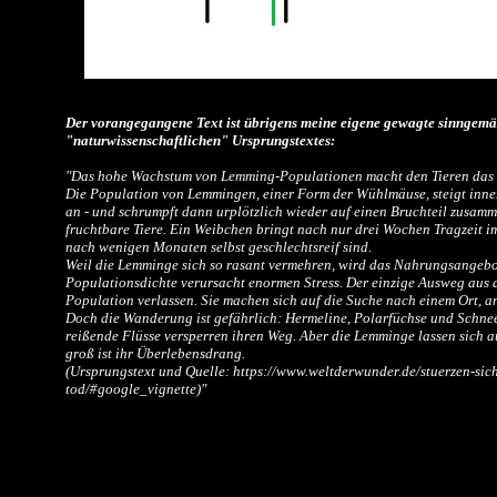
Der vorangegangene Text ist übrigens meine eigene gewagte sinngemä
"naturwissenschaftlichen" Ursprungstextes:
"
Das hohe Wachstum von Lemming-Populationen macht den Tieren das
Die Population von Lemmingen, einer Form der Wühlmäuse, steigt inne
an - und schrumpft dann urplötzlich wieder auf einen Bruchteil zusam
fruchtbare Tiere. Ein Weibchen bringt nach nur drei Wochen Tragzeit im
nach wenigen Monaten selbst geschlechtsreif sind.
Weil die Lemminge sich so rasant vermehren, wird das Nahrungsangebo
Populationsdichte verursacht enormen Stress. Der einzige Ausweg aus d
Population verlassen. Sie machen sich auf die Suche nach einem Ort, an 
Doch die Wanderung ist gefährlich: Hermeline, Polarfüchse und Schne
reißende Flüsse versperren ihren Weg. Aber die Lemminge lassen sich a
groß ist ihr Überlebensdrang.
(Ursprungstext und Quelle: https://www.weltderwunder.de/stuerzen-sic
tod/#google_vignette)"