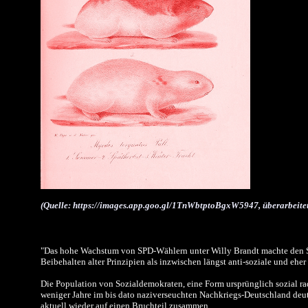
(Quelle: https://images.app.goo.gl/1TnWbtptoBgxW5947, überarbeite
"Das hohe Wachstum von SPD-Wählern unter Willy Brandt machte den 
Beibehalten alter Prinzipien als inzwischen längst anti-soziale und eher
Die Population von Sozialdemokraten, eine Form ursprünglich sozial ra
weniger Jahre im bis dato naziverseuchten Nachkriegs-Deutschland deut
aktuell wieder auf einen Bruchteil zusammen.