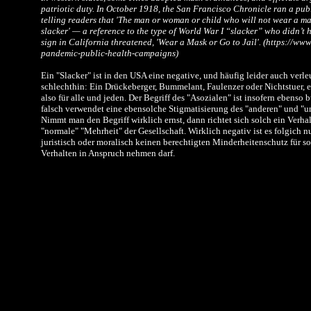
patriotic duty. In October 1918, the San Francisco Chronicle ran a pu
telling readers that 'The man or woman or child who will not wear a m
slacker' — a reference to the type of World War I “slacker” who didn’t h
sign in California threatened, 'Wear a Mask or Go to Jail'. (https://w
pandemic-public-health-campaigns)
Ein "Slacker" ist in den USA eine negative, und häufig leider auch verl
schlechthin: Ein Drückeberger, Bummelant, Faulenzer oder Nichtstuer, e
also für alle und jeden. Der Begriff des "Asozialen" ist insofern ebenso b
falsch verwendet eine ebensolche Stigmatisierung des "anderen" und "u
Nimmt man den Begriff wirklich ernst, dann richtet sich solch ein Verha
"normale" "Mehrheit" der Gesellschaft. Wirklich negativ ist es folgich 
juristisch oder moralisch keinen berechtigten Minderheitenschutz für 
Verhalten in Anspruch nehmen darf.