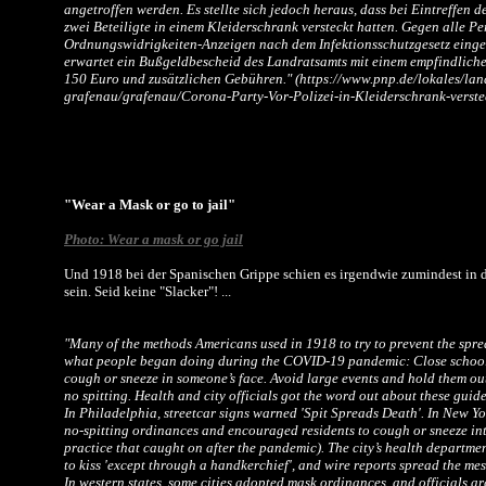
angetroffen werden. Es stellte sich jedoch heraus, dass bei Eintreffen d
zwei Beteiligte in einem Kleiderschrank versteckt hatten. Gegen alle 
Ordnungswidrigkeiten-Anzeigen nach dem Infektionsschutzgesetz eingel
erwartet ein Bußgeldbescheid des Landratsamts mit einem empfindlich
150 Euro und zusätzlichen Gebühren." (https://www.pnp.de/lokales/lan
grafenau/grafenau/Corona-Party-Vor-Polizei-in-Kleiderschrank-verst
"Wear a Mask or go to jail"
Photo: Wear a mask or go jail
Und 1918 bei der Spanischen Grippe schien es irgendwie zumindest in 
sein. Seid keine "Slacker"! ...
"Many of the methods Americans used in 1918 to try to prevent the spread
what people began doing during the COVID-19 pandemic: Close school
cough or sneeze in someone’s face. Avoid large events and hold them ou
no spitting.
Health and city officials got the word out about these guidel
In Philadelphia, streetcar signs warned 'Spit Spreads Death'. In New Yor
no-spitting ordinances and encouraged residents to cough or sneeze in
practice that caught on after the pandemic). The city’s health departme
to kiss 'except through a handkerchief', and wire reports spread the me
In western states, some cities adopted mask ordinances, and officials 