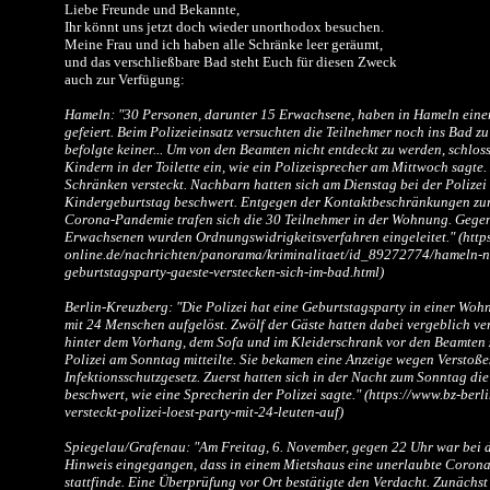
Liebe Freunde und Bekannte,
Ihr könnt uns jetzt doch wieder unorthodox besuchen.
Meine Frau und ich haben alle Schränke leer geräumt,
und das verschließbare Bad steht Euch für diesen Zweck
auch zur Verfügung:
Hameln: "30 Personen, darunter 15 Erwachsene, haben in Hameln eine
gefeiert. Beim Polizeieinsatz versuchten die Teilnehmer noch ins Bad z
befolgte keiner... Um von den Beamten nicht entdeckt zu werden, schloss
Kindern in der Toilette ein, wie ein Polizeisprecher am Mittwoch sagte
Schränken versteckt. Nachbarn hatten sich am Dienstag bei der Polizei
Kindergeburtstag beschwert. Entgegen der Kontaktbeschränkungen z
Corona-Pandemie trafen sich die 30 Teilnehmer in der Wohnung. Gege
Erwachsenen wurden Ordnungswidrigkeitsverfahren eingeleitet." (https
online.de/nachrichten/panorama/kriminalitaet/id_89272774/hameln-
geburtstagsparty-gaeste-verstecken-sich-im-bad.html)
Berlin-Kreuzberg: "Die Polizei hat eine Geburtstagsparty in einer Woh
mit 24 Menschen aufgelöst. Zwölf der Gäste hatten dabei vergeblich ve
hinter dem Vorhang, dem Sofa und im Kleiderschrank vor den Beamten z
Polizei am Sonntag mitteilte. Sie bekamen eine Anzeige wegen Verstoße
Infektionsschutzgesetz. Zuerst hatten sich in der Nacht zum Sonntag d
beschwert, wie eine Sprecherin der Polizei sagte." (https://www.bz-berl
versteckt-polizei-loest-party-mit-24-leuten-auf)
Spiegelau/Grafenau: "Am Freitag, 6. November, gegen 22 Uhr war bei d
Hinweis eingegangen, dass in einem Mietshaus eine unerlaubte Corona
stattfinde. Eine Überprüfung vor Ort bestätigte den Verdacht. Zunächs