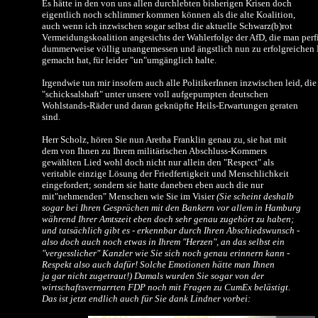
Es hätte in den von uns allen durchlebten bisherigen Krisen doch
eigentlich noch schlimmer kommen können als die alte Koalition,
auch wenn ich inzwischen sogar selbst die aktuelle Schwarz(b)rot
Vermeidungskoalition angesichts der Wahlerfolge der AfD, die man perf
dummerweise völlig unangemessen und ängstlich nun zu erfolgreichen
gemacht hat, für leider "un"umgänglich halte.
Irgendwie tun mir insofern auch alle PolitikerInnen inzwischen leid, die
"schicksalshaft" unter unsere voll aufgepumpten deutschen
Wohlstands-Räder und daran geknüpfte Heils-Erwartungen geraten
sind.
Herr Scholz, hören Sie nun Aretha Franklin genau zu, sie hat mit
dem von Ihnen zu Ihrem militärischen Abschluss-Kommers
gewählten Lied wohl doch nicht nur allein den "Respect" als
veritable einzige Lösung der Friedfertigkeit und Menschlichkeit
eingefordert; sondern sie hatte daneben eben auch die nur
mit"nehmenden" Menschen wie Sie im Visier
(Sie scheint deshalb
sogar bei Ihren Gesprächen mit den Bankern vor allem in Hamburg
während Ihrer Amtszeit eben doch sehr genau zugehört zu haben;
und tatsächlich gibt es - erkennbar durch Ihren Abschiedswunsch -
also doch auch noch etwas in Ihrem "Herzen", an das selbst ein
"vergesslicher" Kanzler wie Sie sich noch genau erinnern kann -
Respekt also auch dafür! Solche Emotionen hätte man Ihnen
ja gar nicht zugetraut!) Damals wurden Sie sogar von der
wirtschaftsvernarrten FDP noch mit Fragen zu CumEx belästigt.
Das ist jetzt endlich auch für Sie dank Lindner vorbei: