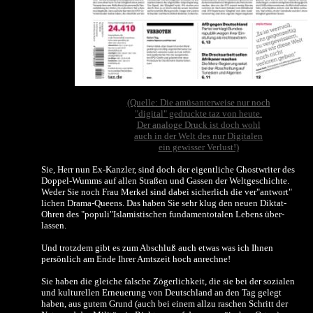
(Quelle: Die amüsanterweise nur noch
"digital" gedruckte taz von heute.
Der analoge Druck ist doch wohl
auch in der Welt des nur Digitalen
ein gewisser Verlust!)
Sie, Herr nun Ex-Kanzler, sind doch der eigentliche Ghostwriter des
Doppel-Wumms auf allen Straßen und Gassen der Weltgeschichte.
Weder Sie noch Frau Merkel sind dabei sicherlich die ver"antwort"
lichen Drama-Queens. Das haben Sie sehr klug den neuen Diktat-
Ohren des "populi"Islamistischen fundamentotalen Lebens über-
lassen.
Und trotzdem gibt es zum Abschluß auch etwas was ich Ihnen
persönlich am Ende Ihrer Amtszeit hoch anrechne!
Sie haben die gleiche falsche Zögerlichkeit, die sie bei der sozialen
und kulturellen Erneuerung von Deutschland an den Tag gelegt
haben, aus gutem Grund (auch bei einem allzu raschen Schritt der