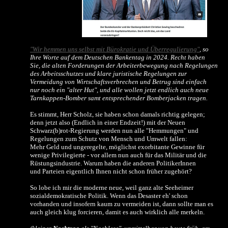
"Wir hemmen uns selbst mit Bürokratie und Überregulierung"
, so
Ihre Worte auf dem Deutschen Bankentag in 2024. Recht haben
Sie, die alten Forderungen der Arbeiterbewegung nach Regelungen
des Arbeitsschutzes und klare juristische Regelungen zur
Vermeidung von Wirtschaftsverbrechen und Betrug sind einfach
nur noch ein "alter Hut", und alle wollen jetzt endlich auch neue
Tarnkappen-Bomber samt entsprechender Bomberjacken tragen.
Es stimmt, Herr Scholz, sie haben schon damals richtig gelegen;
denn jetzt also (Endlich in einer Endzeit!) mit der Neuen
Schwarz(b)rot-Regierung werden nun alle "Hemmungen" und
Regelungen zum Schutz von Mensch und Umwelt fallen:
Mehr Geld und ungeregelte, möglichst exorbitante Gewinne für
wenige Privilegierte - vor allem nun auch für das Militär und die
Rüstungsindustrie. Warum haben die anderen PolitikerInnen
und Parteien eigentlich Ihnen nicht schon früher zugehört?
So lobe ich mir die moderne neue, weil ganz alte Seeheimer
sozialdemokratische Politik. Wenn das Desaster eh' schon
vorhanden und insofern kaum zu vermeiden ist, dann sollte man es
auch gleich klug forcieren, damit es auch wirklich alle merkeln.