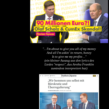
"... I'm about to give you all of my money
And all I'm askin' in return, honey
Is to give me my profits ..."
(ein kleiner Auszug aus den lyrics des
Liedes "respect", das Aretha Franklin
zumindest interpretiert hat)