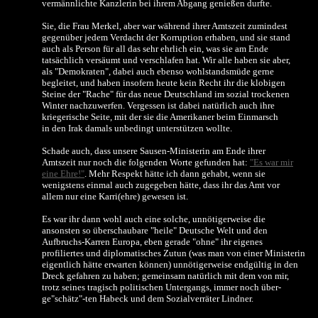
vermännlichte Kanzlerin bei ihrem Abgang genießen durfte.
Sie, die Frau Merkel, aber war während ihrer Amtszeit zumindest
gegenüber jedem Verdacht der Korruption erhaben, und sie stand
auch als Person für all das sehr ehrlich ein, was sie am Ende
tatsächlich versäumt und verschlafen hat. Wir alle haben sie aber,
als "Demokraten", dabei auch ebenso wohlstandsmüde gerne
begleitet, und haben insofern heute kein Recht ihr die klobigen
Steine der "Rache" für das neue Deutschland im sozial trockenen
Winter nachzuwerfen. Vergessen ist dabei natürlich auch ihre
kriegerische Seite, mit der sie die Amerikaner beim Einmarsch
in den Irak damals unbedingt unterstützen wollte.
Schade auch, dass unsere Sausen-Ministerin am Ende ihrer
Amtszeit nur noch die folgenden Worte gefunden hat:
"Es war mir
eine Ehre!"
. Mehr Respekt hätte ich dann gehabt, wenn sie
wenigstens einmal auch zugegeben hätte, dass ihr das Amt vor
allem nur eine Karri(ehre) gewesen ist.
Es war ihr dann wohl auch eine solche, unnötigerweise die
ansonsten so überschaubare "heile" Deutsche Welt und den
Aufbruchs-Karren Europa, eben gerade "ohne" ihr eigenes
profiliertes und diplomatisches Zutun (was man von einer Ministerin
eigentlich hätte erwarten können) unnötigerweise endgültig in den
Dreck gefahren zu haben; gemeinsam natürlich mit dem von mir,
trotz seines tragisch politischen Untergangs, immer noch über-
ge"schätz"-ten Habeck und dem Sozialverräter Lindner.