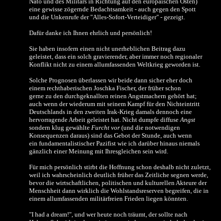
Nato und des Militärs in Richtung auf den europäischen Osten)
eine gewisse zögernde Bedachtsamkeit - auch gegen den Spott
und die Unkenrufe der "Alles-Sofort-Verteidiger" - gezeigt.
Dafür danke ich Ihnen ehrlich und persönlich!
Sie haben insofern einen nicht unerheblichen Beitrag dazu
geleistet, dass ein solch gravierender, aber immer noch regionaler
Konflikt nicht zu einem allumfassenden Weltkrieg geworden ist.
Solche Prognosen überlassen wir beide dann sicher eher doch
einem rechthaberischen Joschka Fischer, der früher schon
gerne zu den durchgeknallten reinen Angstmachern gehört hat;
auch wenn der wiederum mit seinem Kampf für den Nichteintritt
Deutschlands in den zweiten Irak-Krieg damals dennoch eine
hervorragende Arbeit geleistet hat. Nicht dumpfe diffuse
Angst
sondern klug gewählte
Furcht vor
(und die notwendigen
Konsequenzen daraus) sind das Gebot der Stunde, auch wenn
ein fundamentalistischer Pazifist wie ich darüber hinaus niemals
gänzlich einer Meinung mit Ihresgleichen sein wird.
Für mich persönlich stirbt die Hoffnung schon deshalb nicht zuletzt,
weil ich wahrscheinlich deutlich früher das Zeitliche segnen werde,
bevor die wirtschaftlichen, politischen und kulturellen Akteure der
Menschheit dann wirklich die Wohlstandsreserven begreifen, die in
einem allumfassenden militärfreien Frieden liegen könnten.
"I had a dream!", und wer heute noch träumt, der sollte nach