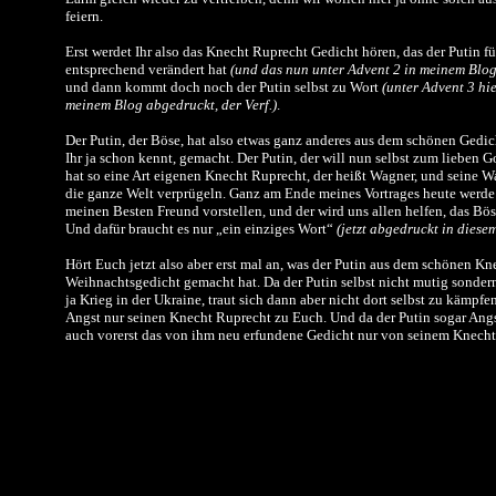
feiern.
Erst werdet Ihr also das Knecht Ruprecht Gedicht hören, das der Putin f
entsprechend verändert hat
(und das nun unter Advent 2 in meinem Blog 
und dann kommt doch noch der Putin selbst zu Wort
(unter Advent 3 hi
meinem Blog abgedruckt, der Verf.)
.
Der Putin, der Böse, hat also etwas ganz anderes aus dem schönen Gedi
Ihr ja schon kennt, gemacht. Der Putin, der will nun selbst zum lieben Go
hat so eine Art eigenen Knecht Ruprecht, der heißt Wagner, und seine Wa
die ganze Welt verprügeln. Ganz am Ende meines Vortrages heute werde
meinen Besten Freund vorstellen, und der wird uns allen helfen, das B
Und dafür braucht es nur „ein einziges Wort“
(jetzt abgedruckt in diese
Hört Euch jetzt also aber erst mal an, was der Putin aus dem schönen K
Weihnachtsgedicht gemacht hat. Da der Putin selbst nicht mutig sondern t
ja Krieg in der Ukraine, traut sich dann aber nicht dort selbst zu kämpfen
Angst nur seinen Knecht Ruprecht zu Euch. Und da der Putin sogar Angst
auch vorerst das von ihm neu erfundene Gedicht nur von seinem Knecht