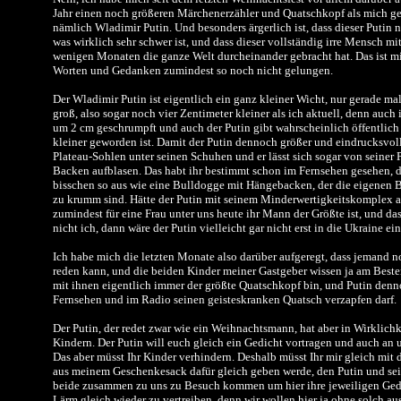
Jahr einen noch größeren Märchenerzähler und Quatschkopf als mich ge
nämlich Wladimir Putin. Und besonders ärgerlich ist, dass dieser Putin no
was wirklich sehr schwer ist, und dass dieser vollständig irre Mensch mi
wenigen Monaten die ganze Welt durcheinander gebracht hat. Das ist mi
Worten und Gedanken zumindest so noch nicht gelungen.
Der Wladimir Putin ist eigentlich ein ganz kleiner Wicht, nur gerade m
groß, also sogar noch vier Zentimeter kleiner als ich aktuell, denn auch 
um 2 cm geschrumpft und auch der Putin gibt wahrscheinlich öffentlich n
kleiner geworden ist. Damit der Putin dennoch größer und eindrucksvolle
Plateau-Sohlen unter seinen Schuhen und er lässt sich sogar von seiner
Backen aufblasen. Das habt ihr bestimmt schon im Fernsehen gesehen, d
bisschen so aus wie eine Bulldogge mit Hängebacken, der die eigenen Be
zu krumm sind. Hätte der Putin mit seinem Minderwertigkeitskomplex a
zumindest für eine Frau unter uns heute ihr Mann der Größte ist, und das
nicht ich, dann wäre der Putin vielleicht gar nicht erst in die Ukraine ei
Ich habe mich die letzten Monate also darüber aufgeregt, dass jemand n
reden kann, und die beiden Kinder meiner Gastgeber wissen ja am Best
mit ihnen eigentlich immer der größte Quatschkopf bin, und Putin den
Fernsehen und im Radio seinen geisteskranken Quatsch verzapfen darf.
Der Putin, der redet zwar wie ein Weihnachtsmann, hat aber in Wirklichk
Kindern. Der Putin will euch gleich ein Gedicht vortragen und auch an 
Das aber müsst Ihr Kinder verhindern. Deshalb müsst Ihr mir gleich mit 
aus meinem Geschenkesack dafür gleich geben werde, den Putin und se
beide zusammen zu uns zu Besuch kommen um hier ihre jeweiligen Gedi
Lärm gleich wieder zu vertreiben, denn wir wollen hier ja ohne solch a