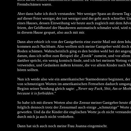
Fremdschämen waren.
Aber dann habe ich doch verstanden: Wer weniger Spass an diesem Tag d
auf dieser Feier weniger, der isst weniger und der geht auch schneller.
eines Hauses, dessen Einweihung wir heute auch zugleich mit dem Ad
feiern, der Geldbeutel der Hausherren automatisch schmaler wird, wird n
in diesem Hause gespart, also auch mit mir.
Dann aber erhielt ich von der Gastgeberin eine zweite Mail mit dem Inhal
kommen auch Nachbarn. Also wollten sich meine Gastgeber wohl doch n
Boden schämen. Wahrscheinlich ging es den beiden wohl bei der anges
darum, dass ich selbst zum Beispiel die „Erotik“ zumeist, und vor all
darüber spricht, ein wenig komisch finde, und ich bei meinem Vortrag v
verwenden, und Gedanken äußern könnte, die vor allem Kinder nach Mei
hören sollten.
Nun ich werde also wie ein amerikanischer Starmoderator beginnen, der
von schmutzigen Worten im amerikanischen Fernsehen dadurch umgange
Beginn seiner Sendung gleich sagte:
„Never say Fuck, Shit, Ass or Moth
because it is forbidden.
“
So habe ich mit diesen Worten also die Zensur meiner Gastgeber heut
folglich dennoch trotz der Zensurmail auch einige „schmutzige“ Worte
geworfen. Und da die Kinder die englischen Worte ja eh nicht verstande
durch mich ja auch nicht verdorben.
Dann hat sich auch noch meine Frau Joanna eingemischt.