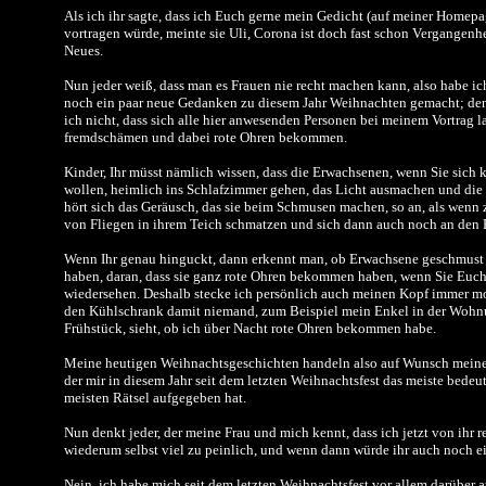
Als ich ihr sagte, dass ich Euch gerne mein Gedicht (auf meiner Homep
vortragen würde, meinte sie Uli, Corona ist doch fast schon Vergangenhei
Neues.
Nun jeder weiß, dass man es Frauen nie recht machen kann, also habe ic
noch ein paar neue Gedanken zu diesem Jahr Weihnachten gemacht; denn
ich nicht, dass sich alle hier anwesenden Personen bei meinem Vortrag 
fremdschämen und dabei rote Ohren bekommen.
Kinder, Ihr müsst nämlich wissen, dass die Erwachsenen, wenn Sie sich
wollen, heimlich ins Schlafzimmer gehen, das Licht ausmachen und die
hört sich das Geräusch, das sie beim Schmusen machen, so an, als wenn
von Fliegen in ihrem Teich schmatzen und sich dann auch noch an den 
Wenn Ihr genau hinguckt, dann erkennt man, ob Erwachsene geschmust 
haben, daran, dass sie ganz rote Ohren bekommen haben, wenn Sie Euc
wiedersehen. Deshalb stecke ich persönlich auch meinen Kopf immer mo
den Kühlschrank damit niemand, zum Beispiel mein Enkel in der Wohn
Frühstück, sieht, ob ich über Nacht rote Ohren bekommen habe.
Meine heutigen Weihnachtsgeschichten handeln also auf Wunsch mein
der mir in diesem Jahr seit dem letzten Weihnachtsfest das meiste bedeute
meisten Rätsel aufgegeben hat.
Nun denkt jeder, der meine Frau und mich kennt, dass ich jetzt von ihr r
wiederum selbst viel zu peinlich, und wenn dann würde ihr auch noch e
Nein, ich habe mich seit dem letzten Weihnachtsfest vor allem darüber au