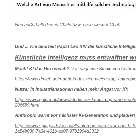
Nun außerhalb dieses Chats bzw. nach diesem Chat:
Und ... wie beurteilt Papst Leo XIV die künstliche Intellig
Künstliche Intelligenz muss entwaffnet w
Macht KI das Hirn weich?
Das sagt eine Studie von Anthrop
https://www.drweb.de/macht-ki-das-hirn-weich-sagt-anthropic
Nutzer in Industrienationen haben mehr Angst vor K
I:
https://www.golem.de/news/studie-zur-ki-nutzung-starke-unt
206689.html
Anthropic warnt vor nächster KI-Generation und plädier
https://www.spiegel.de/netzwelt/anthropic-warnt-vor-naechste
1a54b030-7a3e-461b-ae07-9781904d3332