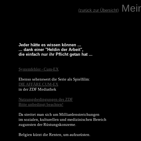
Mei
(zurück zur Übersicht)
Jeder hätte es wissen können ...
... dank einer "Heldin der Arbeit",
die einfach nur ihr Pflicht getan hat
...
Systemfehler - Cum-EX
Ebenso sehenswert die Serie als Spielfilm:
DIE AFFÄRE CUM-EX
in der ZDF Mediathek
Nutzungsbedingungen des ZDF
Bitte unbedingt beachten!
Da streitet man sich um Milliardenstreichungen
im sozialen, kulturellen und medizinischen Bereich
zugunsten der Rüstungskonzerne.
Belgien kürzt die Renten, um aufzurüsten.