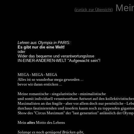
Mei
(zurück zur Übersicht)
Lehren aus Olympia in PARIS:
Es gibt nur die eine Welt!
oder
Wider das bequeme und verantwortungslose
IN-EINER-ANDEREN-WELT "Aufgewacht sein"!
MEGA - MEGA - MEGA
Alles ist so wunderbar mega geworden ...
bevor wir daran ersticken ...
Meine romantische - singularistische - minimalistische
und somit individuell verantwortbare Antwort auf den kollektivistische
Maximalisten an das fragile - aber vor allem doch nur persönliche - Leb
durchaus faszinierenden und insofern kaum noch zu toppenden gigant
Show des "Circus Maximum" der "last generation" anlässlich der Olympi
Mein
altes
Motto des Lebens
Solange es noch genügend Brücken gibt,